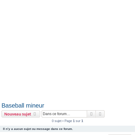
c
h
e
r
Baseball mineur
Rechercher
Recherche avanc
Nouveau sujet
0 sujet • Page
1
sur
1
Il n’y a aucun sujet ou message dans ce forum.