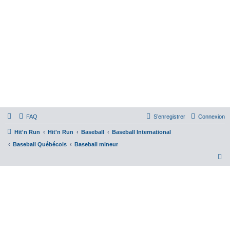
FAQ
S’enregistrer
Connexion
Hit'n Run
Hit'n Run
Baseball
Baseball International
Baseball Québécois
Baseball mineur
R
e
c
h
e
r