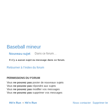
Baseball mineur
Rechercher
Recherche avancée
Nouveau sujet
Il n’y a aucun sujet ou message dans ce forum.
Retourner à l’index du forum
PERMISSIONS DU FORUM
Vous
ne pouvez pas
poster de nouveaux sujets
Vous
ne pouvez pas
répondre aux sujets
Vous
ne pouvez pas
modifier vos messages
Vous
ne pouvez pas
supprimer vos messages
Hit'n Run
Hit'n Run
Nous contacter
Supprimer le