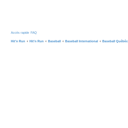
Accès rapide
FAQ
Hit'n Run
Hit'n Run
Baseball
Baseball International
Baseball Québéc