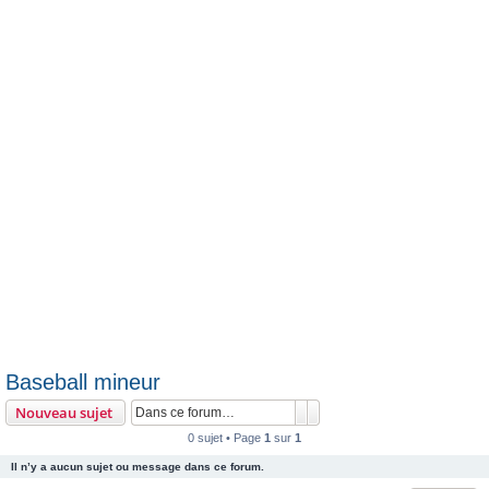
c
h
e
r
Baseball mineur
Rechercher
Recherche avancée
Nouveau sujet
0 sujet • Page
1
sur
1
Il n’y a aucun sujet ou message dans ce forum.