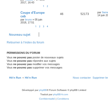
n
a
s
2017, 16:43
i
g
p
e
1
2
e
e
e
r
D
o
s
m
Coupe d'Europe
par
9ame
R
V
46
52173
s
e
e
14 juin 2
ceb
r
s
n
par
bruno
»
05 juin
é
u
n
s
2018, 17:51
i
a
s
p
e
1
2
3
4
e
g
r
e
e
o
s
m
Nouveau sujet
e
s
s
n
s
Retourner à l’index du forum
a
s
g
e
e
PERMISSIONS DU FORUM
Vous
ne pouvez pas
poster de nouveaux sujets
s
Vous
ne pouvez pas
répondre aux sujets
Vous
ne pouvez pas
modifier vos messages
Vous
ne pouvez pas
supprimer vos messages
Hit'n Run
Hit'n Run
Nous contacter
Supprimer le
Développé par
phpBB
® Forum Software © phpBB Limited
Traduit par
phpBB-fr.com
Confidentialité
|
Conditions