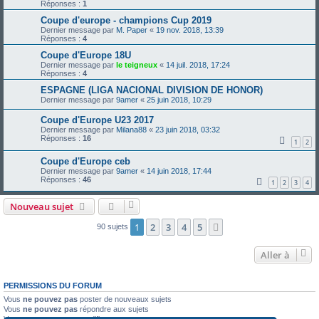
Réponses :
1
Coupe d'europe - champions Cup 2019
Dernier message par
M. Paper
«
19 nov. 2018, 13:39
Réponses :
4
Coupe d'Europe 18U
Dernier message par
le teigneux
«
14 juil. 2018, 17:24
Réponses :
4
ESPAGNE (LIGA NACIONAL DIVISION DE HONOR)
Dernier message par
9amer
«
25 juin 2018, 10:29
Coupe d'Europe U23 2017
Dernier message par
Milana88
«
23 juin 2018, 03:32
Réponses :
16
1
2
Coupe d'Europe ceb
Dernier message par
9amer
«
14 juin 2018, 17:44
Réponses :
46
1
2
3
4
Nouveau sujet
1
2
3
4
5
Suivante
90 sujets
Aller à
PERMISSIONS DU FORUM
Vous
ne pouvez pas
poster de nouveaux sujets
Vous
ne pouvez pas
répondre aux sujets