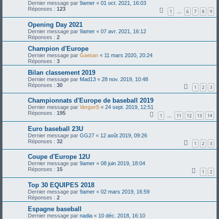
Dernier message par
9amer
«
01 oct. 2021, 16:03
Réponses :
123
1
6
7
8
9
…
Opening Day 2021
Dernier message par
9amer
«
07 avr. 2021, 16:12
Réponses :
2
Champion d'Europe
Dernier message par
Gaetan
«
11 mars 2020, 20:24
Réponses :
3
Bilan classement 2019
Dernier message par
Mad13
«
28 nov. 2019, 10:48
Réponses :
30
1
2
3
Championnats d'Europe de baseball 2019
Dernier message par
VergerS
«
24 sept. 2019, 12:51
Réponses :
195
1
11
12
13
14
…
Euro baseball 23U
Dernier message par
GG27
«
12 août 2019, 09:26
Réponses :
32
1
2
3
Coupe d'Europe 12U
Dernier message par
9amer
«
08 juin 2019, 18:04
Réponses :
15
1
2
Top 30 EQUIPES 2018
Dernier message par
9amer
«
02 mars 2019, 16:59
Réponses :
2
Espagne baseball
Dernier message par
nadia
«
10 déc. 2018, 16:10