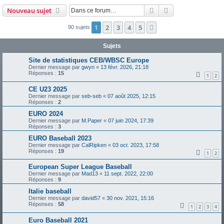
Rechercher
Recherche avanc
Nouveau sujet
1
2
3
4
5
Suivante
90 sujets
Sujets
Site de statistiques CEB/WBSC Europe
Dernier message par
gwyn
«
13 févr. 2026, 21:18
Réponses :
15
1
2
CE U23 2025
Dernier message par
seb-seb
«
07 août 2025, 12:15
Réponses :
2
EURO 2024
Dernier message par
M.Paper
«
07 juin 2024, 17:39
Réponses :
3
EURO Baseball 2023
Dernier message par
CalRipken
«
03 oct. 2023, 17:58
Réponses :
19
1
2
European Super League Baseball
Dernier message par
Mad13
«
11 sept. 2022, 22:00
Réponses :
9
Italie baseball
Dernier message par
david57
«
30 nov. 2021, 15:16
Réponses :
58
1
2
3
4
Euro Baseball 2021