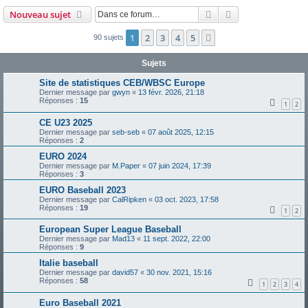
Rechercher
Recherche avanc
Nouveau sujet
1
2
3
4
5
Suivante
90 sujets
Sujets
Site de statistiques CEB/WBSC Europe
Dernier message par
gwyn
«
13 févr. 2026, 21:18
Réponses :
15
1
2
CE U23 2025
Dernier message par
seb-seb
«
07 août 2025, 12:15
Réponses :
2
EURO 2024
Dernier message par
M.Paper
«
07 juin 2024, 17:39
Réponses :
3
EURO Baseball 2023
Dernier message par
CalRipken
«
03 oct. 2023, 17:58
Réponses :
19
1
2
European Super League Baseball
Dernier message par
Mad13
«
11 sept. 2022, 22:00
Réponses :
9
Italie baseball
Dernier message par
david57
«
30 nov. 2021, 15:16
Réponses :
58
1
2
3
4
Euro Baseball 2021