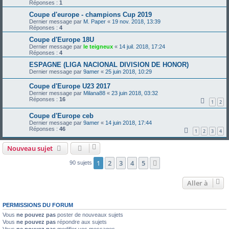
Réponses :
1
Coupe d'europe - champions Cup 2019
Dernier message par
M. Paper
«
19 nov. 2018, 13:39
Réponses :
4
Coupe d'Europe 18U
Dernier message par
le teigneux
«
14 juil. 2018, 17:24
Réponses :
4
ESPAGNE (LIGA NACIONAL DIVISION DE HONOR)
Dernier message par
9amer
«
25 juin 2018, 10:29
Coupe d'Europe U23 2017
Dernier message par
Milana88
«
23 juin 2018, 03:32
Réponses :
16
1
2
Coupe d'Europe ceb
Dernier message par
9amer
«
14 juin 2018, 17:44
Réponses :
46
1
2
3
4
Nouveau sujet
1
2
3
4
5
Suivante
90 sujets
Aller à
PERMISSIONS DU FORUM
Vous
ne pouvez pas
poster de nouveaux sujets
Vous
ne pouvez pas
répondre aux sujets