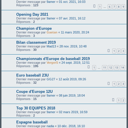
Dernier message par
9amer
«
01 oct. 2021, 16:03
Réponses :
123
1
6
7
8
9
…
Opening Day 2021
Dernier message par
9amer
«
07 avr. 2021, 16:12
Réponses :
2
Champion d'Europe
Dernier message par
Gaetan
«
11 mars 2020, 20:24
Réponses :
3
Bilan classement 2019
Dernier message par
Mad13
«
28 nov. 2019, 10:48
Réponses :
30
1
2
3
Championnats d'Europe de baseball 2019
Dernier message par
VergerS
«
24 sept. 2019, 12:51
Réponses :
195
1
11
12
13
14
…
Euro baseball 23U
Dernier message par
GG27
«
12 août 2019, 09:26
Réponses :
32
1
2
3
Coupe d'Europe 12U
Dernier message par
9amer
«
08 juin 2019, 18:04
Réponses :
15
1
2
Top 30 EQUIPES 2018
Dernier message par
9amer
«
02 mars 2019, 16:59
Réponses :
2
Espagne baseball
Dernier message par
nadia
«
10 déc. 2018, 16:10