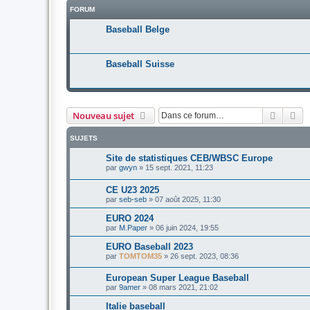
FORUM
Baseball Belge
Baseball Suisse
Recher
Re
Nouveau sujet
SUJETS
Site de statistiques CEB/WBSC Europe
par
gwyn
»
15 sept. 2021, 11:23
CE U23 2025
par
seb-seb
»
07 août 2025, 11:30
EURO 2024
par
M.Paper
»
06 juin 2024, 19:55
EURO Baseball 2023
par
TOMTOM35
»
26 sept. 2023, 08:36
European Super League Baseball
par
9amer
»
08 mars 2021, 21:02
Italie baseball