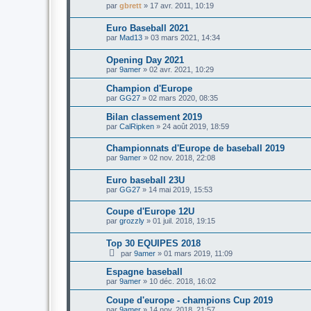
par
gbrett
»
17 avr. 2011, 10:19
Euro Baseball 2021
par
Mad13
»
03 mars 2021, 14:34
Opening Day 2021
par
9amer
»
02 avr. 2021, 10:29
Champion d'Europe
par
GG27
»
02 mars 2020, 08:35
Bilan classement 2019
par
CalRipken
»
24 août 2019, 18:59
Championnats d'Europe de baseball 2019
par
9amer
»
02 nov. 2018, 22:08
Euro baseball 23U
par
GG27
»
14 mai 2019, 15:53
Coupe d'Europe 12U
par
grozzly
»
01 juil. 2018, 19:15
Top 30 EQUIPES 2018
par
9amer
»
01 mars 2019, 11:09
Espagne baseball
par
9amer
»
10 déc. 2018, 16:02
Coupe d'europe - champions Cup 2019
par
9amer
»
14 nov. 2018, 21:57