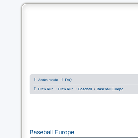
Accès rapide
FAQ
Hit'n Run
Hit'n Run
Baseball
Baseball Europe
Baseball Europe