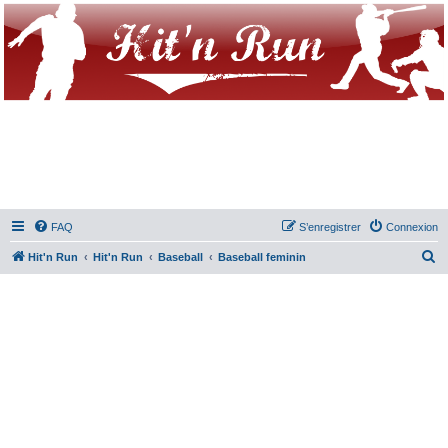
FAQ
S’enregistrer
Connexion
R
Hit'n Run
Hit'n Run
Baseball
Baseball feminin
e
c
h
e
r
c
h