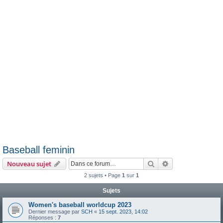
e
r
Baseball feminin
Rechercher
Recherche avanc
Nouveau sujet
2 sujets • Page
1
sur
1
Sujets
Women's baseball worldcup 2023
Dernier message par
SCH
«
15 sept. 2023, 14:02
Réponses :
7