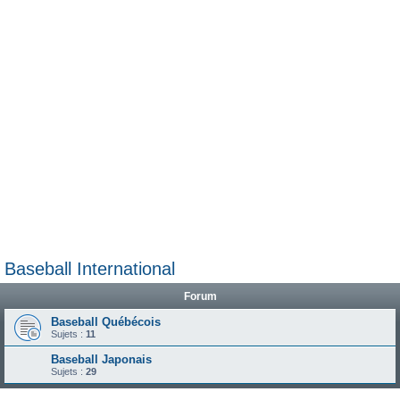
e
r
Baseball International
Forum
Baseball Québécois
Sujets :
11
Baseball Japonais
Sujets :
29