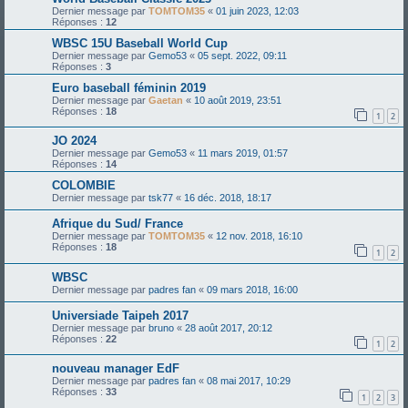
Dernier message par
TOMTOM35
«
01 juin 2023, 12:03
Réponses :
12
WBSC 15U Baseball World Cup
Dernier message par
Gemo53
«
05 sept. 2022, 09:11
Réponses :
3
Euro baseball féminin 2019
Dernier message par
Gaetan
«
10 août 2019, 23:51
Réponses :
18
1
2
JO 2024
Dernier message par
Gemo53
«
11 mars 2019, 01:57
Réponses :
14
COLOMBIE
Dernier message par
tsk77
«
16 déc. 2018, 18:17
Afrique du Sud/ France
Dernier message par
TOMTOM35
«
12 nov. 2018, 16:10
Réponses :
18
1
2
WBSC
Dernier message par
padres fan
«
09 mars 2018, 16:00
Universiade Taipeh 2017
Dernier message par
bruno
«
28 août 2017, 20:12
Réponses :
22
1
2
nouveau manager EdF
Dernier message par
padres fan
«
08 mai 2017, 10:29
Réponses :
33
1
2
3