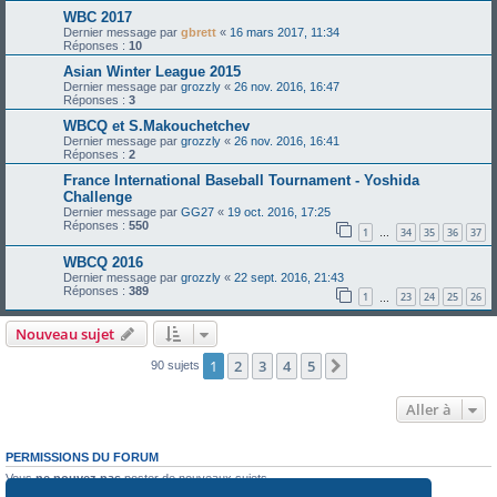
WBC 2017
Dernier message par
gbrett
«
16 mars 2017, 11:34
Réponses :
10
Asian Winter League 2015
Dernier message par
grozzly
«
26 nov. 2016, 16:47
Réponses :
3
WBCQ et S.Makouchetchev
Dernier message par
grozzly
«
26 nov. 2016, 16:41
Réponses :
2
France International Baseball Tournament - Yoshida
Challenge
Dernier message par
GG27
«
19 oct. 2016, 17:25
Réponses :
550
1
34
35
36
37
…
WBCQ 2016
Dernier message par
grozzly
«
22 sept. 2016, 21:43
Réponses :
389
1
23
24
25
26
…
Nouveau sujet
1
2
3
4
5
Suivante
90 sujets
Aller à
PERMISSIONS DU FORUM
Vous
ne pouvez pas
poster de nouveaux sujets
Vous
ne pouvez pas
répondre aux sujets