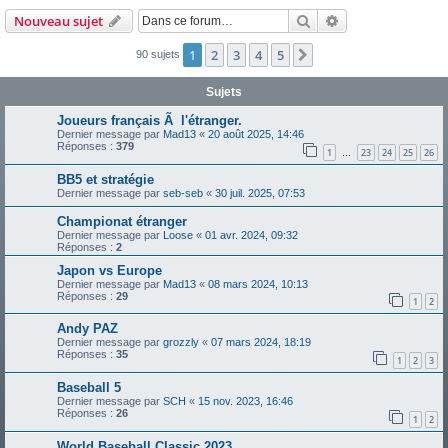
Rechercher
Recherche avanc
Nouveau sujet
1
2
3
4
5
Suivante
90 sujets
Sujets
Joueurs français Ã l'étranger.
Dernier message par
Mad13
«
20 août 2025, 14:46
Réponses :
379
1
23
24
25
26
…
BB5 et stratégie
Dernier message par
seb-seb
«
30 juil. 2025, 07:53
Championat étranger
Dernier message par
Loose
«
01 avr. 2024, 09:32
Réponses :
2
Japon vs Europe
Dernier message par
Mad13
«
08 mars 2024, 10:13
Réponses :
29
1
2
Andy PAZ
Dernier message par
grozzly
«
07 mars 2024, 18:19
Réponses :
35
1
2
3
Baseball 5
Dernier message par
SCH
«
15 nov. 2023, 16:46
Réponses :
26
1
2
World Baseball Classic 2023