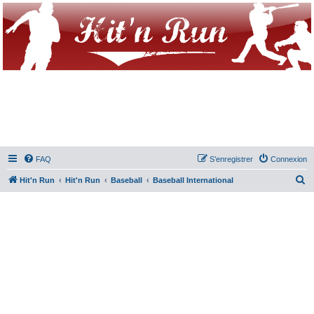
FAQ
S’enregistrer
Connexion
R
Hit'n Run
Hit'n Run
Baseball
Baseball International
e
c
h
e
r
c
h