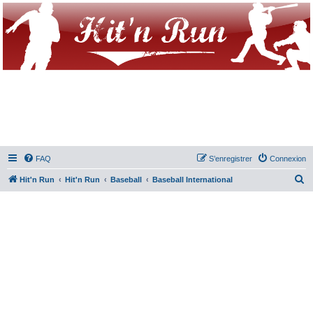
FAQ
S’enregistrer
Connexion
R
Hit'n Run
Hit'n Run
Baseball
Baseball International
e
c
h
e
r
c
h