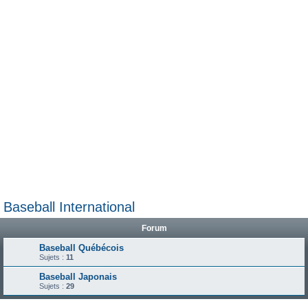
e
r
Baseball International
Forum
Baseball Québécois
Sujets :
11
Baseball Japonais
Sujets :
29