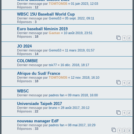
Dernier message par
TOMTOM35
«
01 juin 2023, 12:03
Réponses :
12
WBSC 15U Baseball World Cup
Dernier message par
Gemo53
«
05 sept. 2022, 09:11
Réponses :
3
Euro baseball féminin 2019
Dernier message par
Gaetan
«
10 août 2019, 23:51
Réponses :
18
1
2
JO 2024
Dernier message par
Gemo53
«
11 mars 2019, 01:57
Réponses :
14
COLOMBIE
Dernier message par
tsk77
«
16 déc. 2018, 18:17
Afrique du Sud/ France
Dernier message par
TOMTOM35
«
12 nov. 2018, 16:10
Réponses :
18
1
2
WBSC
Dernier message par
padres fan
«
09 mars 2018, 16:00
Universiade Taipeh 2017
Dernier message par
bruno
«
28 août 2017, 20:12
Réponses :
22
1
2
nouveau manager EdF
Dernier message par
padres fan
«
08 mai 2017, 10:29
Réponses :
33
1
2
3