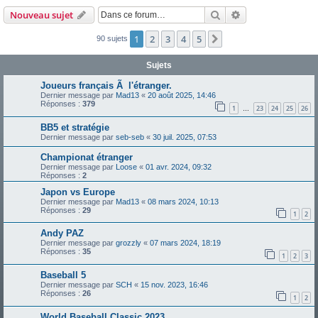
Rechercher
Recherche avanc
Nouveau sujet
1
2
3
4
5
Suivante
90 sujets
Sujets
Joueurs français Ã l'étranger.
Dernier message par
Mad13
«
20 août 2025, 14:46
Réponses :
379
1
23
24
25
26
…
BB5 et stratégie
Dernier message par
seb-seb
«
30 juil. 2025, 07:53
Championat étranger
Dernier message par
Loose
«
01 avr. 2024, 09:32
Réponses :
2
Japon vs Europe
Dernier message par
Mad13
«
08 mars 2024, 10:13
Réponses :
29
1
2
Andy PAZ
Dernier message par
grozzly
«
07 mars 2024, 18:19
Réponses :
35
1
2
3
Baseball 5
Dernier message par
SCH
«
15 nov. 2023, 16:46
Réponses :
26
1
2
World Baseball Classic 2023