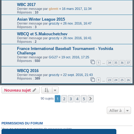
WBC 2017
Dernier message par
gbrett
«
16 mars 2017, 11:34
Réponses :
10
Asian Winter League 2015
Dernier message par
grozzly
«
26 nov. 2016, 16:47
Réponses :
3
WBCQ et S.Makouchetchev
Dernier message par
grozzly
«
26 nov. 2016, 16:41
Réponses :
2
France International Baseball Tournament - Yoshida
Challenge
Dernier message par
GG27
«
19 oct. 2016, 17:25
Réponses :
550
1
34
35
36
37
…
WBCQ 2016
Dernier message par
grozzly
«
22 sept. 2016, 21:43
Réponses :
389
1
23
24
25
26
…
Nouveau sujet
1
2
3
4
5
Suivante
90 sujets
Aller à
PERMISSIONS DU FORUM
Vous
ne pouvez pas
poster de nouveaux sujets
Vous
ne pouvez pas
répondre aux sujets