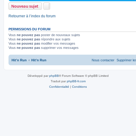
a
o
s
m
s
Nouveau sujet
g
e
e
s
n
e
s
Retourner à l’index du forum
a
s
s
g
e
e
PERMISSIONS DU FORUM
Vous
ne pouvez pas
poster de nouveaux sujets
s
Vous
ne pouvez pas
répondre aux sujets
Vous
ne pouvez pas
modifier vos messages
Vous
ne pouvez pas
supprimer vos messages
Hit'n Run
Hit'n Run
Nous contacter
Supprimer le
Développé par
phpBB
® Forum Software © phpBB Limited
Traduit par
phpBB-fr.com
Confidentialité
|
Conditions