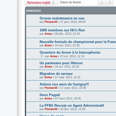
Recher
Re
Nouveau sujet
ANNONCES
Grosse maintenance en vue.
par
Florian44
»
27 janv. 2019, 09:04
1000 membres sur Hit'n Run
par
Arma
»
08 déc. 2013, 23:19
Nouvelle formule de championnat pour la Fran
par
Arma
»
14 nov. 2012, 21:30
Ouverture du forum à la francophonie
par
Arma
»
22 oct. 2012, 11:19
Un partenaire pour Hitnrun
par
Arma
»
19 oct. 2012, 20:39
Migration de serveur
par
Arma
»
17 sept. 2012, 11:19
Aidons nos amis de Savigny!!!
par
Florian44
»
17 sept. 2012, 10:09
Dons Paypal
par
Arma
»
07 mars 2012, 19:35
La FFBS Recrute un Agent Administratif
par
Florian44
»
23 févr. 2012, 13:39