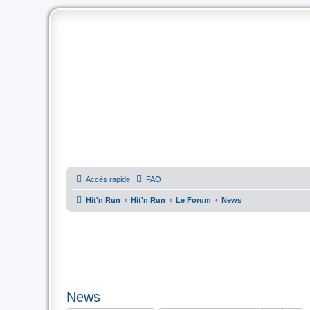
Accès rapide
FAQ
Hit'n Run
Hit'n Run
Le Forum
News
News