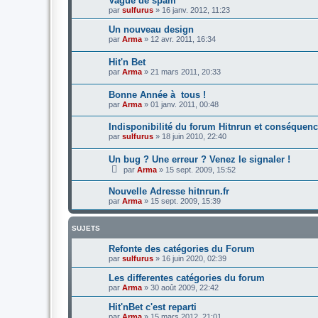
Vague de spam
par
sulfurus
»
16 janv. 2012, 11:23
Un nouveau design
par
Arma
»
12 avr. 2011, 16:34
Hit'n Bet
par
Arma
»
21 mars 2011, 20:33
Bonne Année à tous !
par
Arma
»
01 janv. 2011, 00:48
Indisponibilité du forum Hitnrun et conséquence
par
sulfurus
»
18 juin 2010, 22:40
Un bug ? Une erreur ? Venez le signaler !
par
Arma
»
15 sept. 2009, 15:52
Nouvelle Adresse hitnrun.fr
par
Arma
»
15 sept. 2009, 15:39
SUJETS
Refonte des catégories du Forum
par
sulfurus
»
16 juin 2020, 02:39
Les differentes catégories du forum
par
Arma
»
30 août 2009, 22:42
Hit'nBet c'est reparti
par
Arma
»
15 mars 2012, 21:01