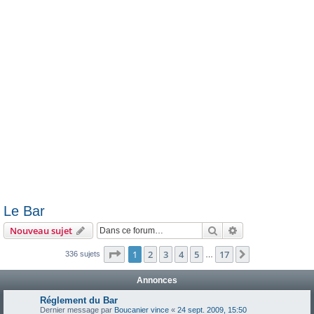
e
r
Le Bar
Rechercher
Recherche avanc
Nouveau sujet
Page
1
sur
17
1
2
3
4
5
17
Suivante
336 sujets
…
Annonces
Réglement du Bar
Dernier message par
Boucanier vince
«
24 sept. 2009, 15:50