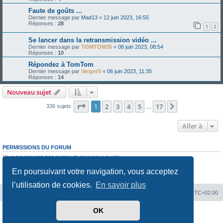
Faute de goûts ...
Dernier message par
Mad13
«
12 juin 2023, 16:55
Réponses :
28
1
2
Se lancer dans la retransmission vidéo ...
Dernier message par
TOMTOM35
«
08 juin 2023, 08:54
Réponses :
10
Répondez à TomTom
Dernier message par
VergerS
«
06 juin 2023, 11:35
Réponses :
14
Nouveau sujet
Page
1
sur
17
1
2
3
4
5
17
Suivante
336 sujets
…
Aller à
PERMISSIONS DU FORUM
Vous
ne pouvez pas
poster de nouveaux sujets
Vous
ne pouvez pas
répondre aux sujets
En poursuivant votre navigation, vous acceptez
Vous
ne pouvez pas
modifier vos messages
Vous
ne pouvez pas
supprimer vos messages
l’utilisation de cookies.
En savoir plus
Hit'n Run
Hit'n Run
Heures au format
UTC+02:00
OK
Développé par
phpBB
® Forum Software © phpBB Limited
Traduit par
phpBB-fr.com