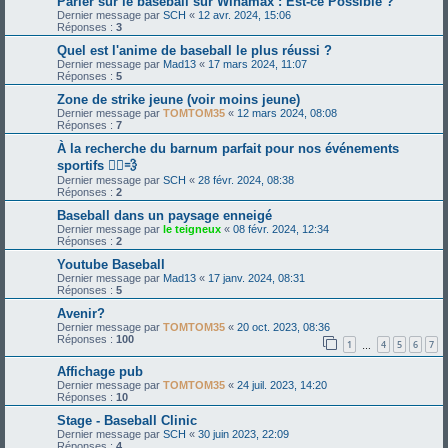
Parier sur le baseball sur Winamax : Est-ce Possible ?
Dernier message par
SCH
«
12 avr. 2024, 15:06
Réponses :
3
Quel est l'anime de baseball le plus réussi ?
Dernier message par
Mad13
«
17 mars 2024, 11:07
Réponses :
5
Zone de strike jeune (voir moins jeune)
Dernier message par
TOMTOM35
«
12 mars 2024, 08:08
Réponses :
7
À la recherche du barnum parfait pour nos événements
sportifs 🏃‍♂️💨
Dernier message par
SCH
«
28 févr. 2024, 08:38
Réponses :
2
Baseball dans un paysage enneigé
Dernier message par
le teigneux
«
08 févr. 2024, 12:34
Réponses :
2
Youtube Baseball
Dernier message par
Mad13
«
17 janv. 2024, 08:31
Réponses :
5
Avenir?
Dernier message par
TOMTOM35
«
20 oct. 2023, 08:36
Réponses :
100
1
4
5
6
7
…
Affichage pub
Dernier message par
TOMTOM35
«
24 juil. 2023, 14:20
Réponses :
10
Stage - Baseball Clinic
Dernier message par
SCH
«
30 juin 2023, 22:09
Réponses :
4