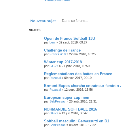
Rechercher
Recherche 
Nouveau sujet
SUJETS
Open de France Softball 13U
par
benj
»
02 sept. 2019, 09:27
Challenge de France
par
Franck #10
»
22 mai 2018, 16:25
Winter cup 2017-2018
par
GG27
»
21 janv. 2018, 15:50
Reglementations des battes en France
par
Pazuzal
»
09 nov. 2017, 20:10
Ermont Expos cherche entraineur feminin .
par
Pazuzal
»
12 sept. 2016, 16:56
European super cup men
par
SebPessac
»
26 août 2016, 21:31
NORMANDIE SOFTBALL 2016
par
GG27
»
13 juil. 2016, 08:47
Softball masculin: Gervassutti en D1
par
SebPessac
»
08 avr. 2016, 17:32