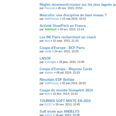
Règles receveurs/coureur sur les jeux tagués a
par
Pazuzal
»
26 nov. 2015, 23:53
Masculin: une discipline de haut niveau ?
par
SebPessac
»
24 mai 2016, 18:42
Activité SlowPitch en France
par
SebHash
»
29 oct. 2015, 13:14
Les BK Paris recherchent un coach
par
benj
»
15 sept. 2015, 21:33
Coupe d'Europe - BCF Paris
par
nadia
»
24 avr. 2015, 10:20
LNSOF
par
Iceknight
»
28 janv. 2015, 13:09
Coupe d'Europe - Meyzieu Cards
par
audrey
»
08 juil. 2014, 15:03
Résultats EDF Bollate
par
SebPessac
»
02 juin 2014, 00:03
Coupe du monde Slowpitch 2014
par
benj
»
10 févr. 2014, 10:41
TOURNOI SOFT MIXTE EN 2014
par
GG27
»
18 nov. 2013, 10:45
Soft mixte aux ANDELYS
par
GG27
»
16 avr. 2013, 10:28