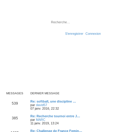
Rechercher
Recherche avancé
S’enregistrer
Connexion
MESSAGES
DERNIER MESSAGE
D
Re: softball, une discipline …
M
539
e
V
par
david57
r
o
07 janv. 2016, 22:32
e
n
i
i
r
D
Re: Recherche tournoi entre J…
M
385
s
e
l
e
V
par
MARC
r
e
r
o
11 janv. 2019, 13:24
e
s
m
d
n
i
e
e
i
r
D
Re: Challenge de France Femin…