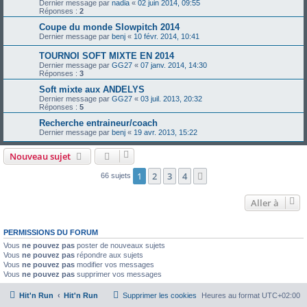
Dernier message par
nadia
«
02 juin 2014, 09:55
Réponses :
2
Coupe du monde Slowpitch 2014
Dernier message par
benj
«
10 févr. 2014, 10:41
TOURNOI SOFT MIXTE EN 2014
Dernier message par
GG27
«
07 janv. 2014, 14:30
Réponses :
3
Soft mixte aux ANDELYS
Dernier message par
GG27
«
03 juil. 2013, 20:32
Réponses :
5
Recherche entraineur/coach
Dernier message par
benj
«
19 avr. 2013, 15:22
Nouveau sujet
1
2
3
4
Suivante
66 sujets
Aller à
PERMISSIONS DU FORUM
Vous
ne pouvez pas
poster de nouveaux sujets
Vous
ne pouvez pas
répondre aux sujets
Vous
ne pouvez pas
modifier vos messages
Vous
ne pouvez pas
supprimer vos messages
Hit'n Run
Hit'n Run
Supprimer les cookies
Heures au format
UTC+02:00