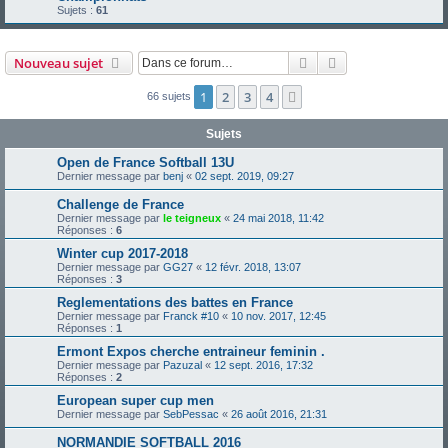
Sujets :
61
Rechercher
Recherche avanc
Nouveau sujet
1
2
3
4
Suivante
66 sujets
Sujets
Open de France Softball 13U
Dernier message par
benj
«
02 sept. 2019, 09:27
Challenge de France
Dernier message par
le teigneux
«
24 mai 2018, 11:42
Réponses :
6
Winter cup 2017-2018
Dernier message par
GG27
«
12 févr. 2018, 13:07
Réponses :
3
Reglementations des battes en France
Dernier message par
Franck #10
«
10 nov. 2017, 12:45
Réponses :
1
Ermont Expos cherche entraineur feminin .
Dernier message par
Pazuzal
«
12 sept. 2016, 17:32
Réponses :
2
European super cup men
Dernier message par
SebPessac
«
26 août 2016, 21:31
NORMANDIE SOFTBALL 2016