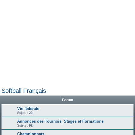
e
r
Softball Français
Forum
Vie fédérale
Sujets :
22
Annonces des Tournois, Stages et Formations
Sujets :
92
Championnats