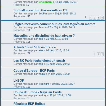
Dernier message par
le teigneux
«
13 juil. 2016, 15:03
Réponses :
1
Softball masculin: Gervassutti en D1
Dernier message par
SebPessac
«
30 juin 2016, 15:11
Réponses :
53
1
2
3
4
Règles receveurs/coureur sur les jeux tagués au marbre.
Dernier message par
Amedee22
«
09 juin 2016, 14:14
Réponses :
14
Masculin: une discipline de haut niveau ?
Dernier message par
benj
«
31 mai 2016, 13:59
Réponses :
13
Activité SlowPitch en France
Dernier message par
alex
«
04 déc. 2015, 17:28
Réponses :
22
1
2
Les BK Paris recherchent un coach
Dernier message par
benj
«
15 sept. 2015, 21:33
Coupe d'Europe - BCF Paris
Dernier message par
nadia
«
24 avr. 2015, 10:20
LNSOF
Dernier message par
Iceknight
«
30 janv. 2015, 18:27
Réponses :
12
Coupe d'Europe - Meyzieu Cards
Dernier message par
audrey
«
31 juil. 2014, 14:58
Réponses :
1
Résultats EDF Bollate