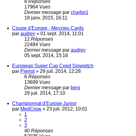
8
Réponses
17964
Vues
Dernier message
par
charbo1
18 janv. 2015, 16:11
Coupe d'Europe - Meyzieu Cards
par
audrey
»
01 sept. 2014, 11:01
12
Réponses
22484
Vues
Dernier message
par
audrey
05 sept. 2014, 15:16
European Super Cup Coed Slowpitch
par
Pierrot
»
29 juil. 2014, 12:28
6
Réponses
13699
Vues
Dernier message
par
benj
29 juil. 2014, 17:10
Championnat d'Europe Junior
par
MedCrow
»
23 juil. 2012, 10:01
1
2
3
40
Réponses