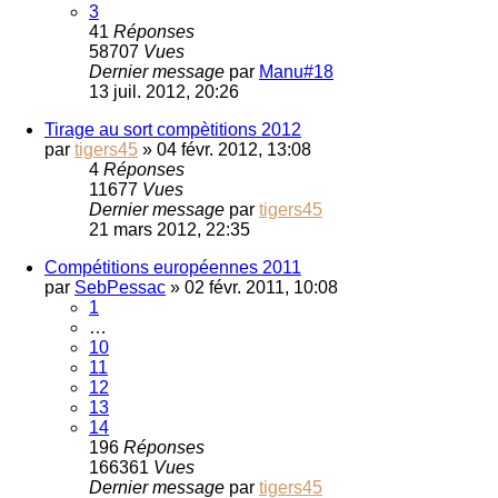
3
41
Réponses
58707
Vues
Dernier message
par
Manu#18
13 juil. 2012, 20:26
Tirage au sort compètitions 2012
par
tigers45
»
04 févr. 2012, 13:08
4
Réponses
11677
Vues
Dernier message
par
tigers45
21 mars 2012, 22:35
Compétitions européennes 2011
par
SebPessac
»
02 févr. 2011, 10:08
1
…
10
11
12
13
14
196
Réponses
166361
Vues
Dernier message
par
tigers45