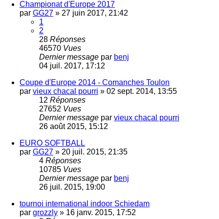
Championat d'Europe 2017
par
GG27
»
27 juin 2017, 21:42
1
2
28
Réponses
46570
Vues
Dernier message
par
benj
04 juil. 2017, 17:12
Coupe d'Europe 2014 - Comanches Toulon
par
vieux chacal pourri
»
02 sept. 2014, 13:55
12
Réponses
27652
Vues
Dernier message
par
vieux chacal pourri
26 août 2015, 15:12
EURO SOFTBALL
par
GG27
»
20 juil. 2015, 21:35
4
Réponses
10785
Vues
Dernier message
par
benj
26 juil. 2015, 19:00
tournoi international indoor Schiedam
par
grozzly
»
16 janv. 2015, 17:52