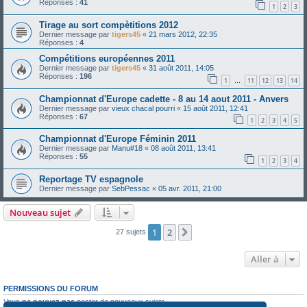
Réponses :
41
1
2
3
Tirage au sort compètitions 2012
Dernier message par
tigers45
«
21 mars 2012, 22:35
Réponses :
4
Compétitions européennes 2011
Dernier message par
tigers45
«
31 août 2011, 14:05
Réponses :
196
1
11
12
13
14
…
Championnat d'Europe cadette - 8 au 14 aout 2011 - Anvers
Dernier message par
vieux chacal pourri
«
15 août 2011, 12:41
Réponses :
67
1
2
3
4
5
Championnat d'Europe Féminin 2011
Dernier message par
Manu#18
«
08 août 2011, 13:41
Réponses :
55
1
2
3
4
Reportage TV espagnole
Dernier message par
SebPessac
«
05 avr. 2011, 21:00
Nouveau sujet
1
2
Suivante
27 sujets
Aller à
PERMISSIONS DU FORUM
Vous
ne pouvez pas
poster de nouveaux sujets