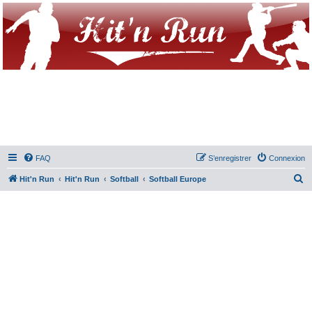
FAQ
S’enregistrer
Connexion
R
Hit'n Run
Hit'n Run
Softball
Softball Europe
e
c
h
e
r
c
h