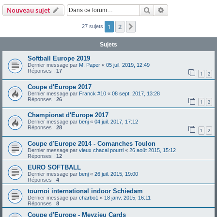
Rechercher
Recherche avanc
Nouveau sujet
1
2
Suivante
27 sujets
Sujets
Softball Europe 2019
Dernier message par
M. Paper
«
05 juil. 2019, 12:49
Réponses :
17
1
2
Coupe d'Europe 2017
Dernier message par
Franck #10
«
08 sept. 2017, 13:28
Réponses :
26
1
2
Championat d'Europe 2017
Dernier message par
benj
«
04 juil. 2017, 17:12
Réponses :
28
1
2
Coupe d'Europe 2014 - Comanches Toulon
Dernier message par
vieux chacal pourri
«
26 août 2015, 15:12
Réponses :
12
EURO SOFTBALL
Dernier message par
benj
«
26 juil. 2015, 19:00
Réponses :
4
tournoi international indoor Schiedam
Dernier message par
charbo1
«
18 janv. 2015, 16:11
Réponses :
8
Coupe d'Europe - Meyzieu Cards