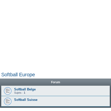
e
r
Softball Europe
Forum
Softball Belge
Sujets :
1
Softball Suisse