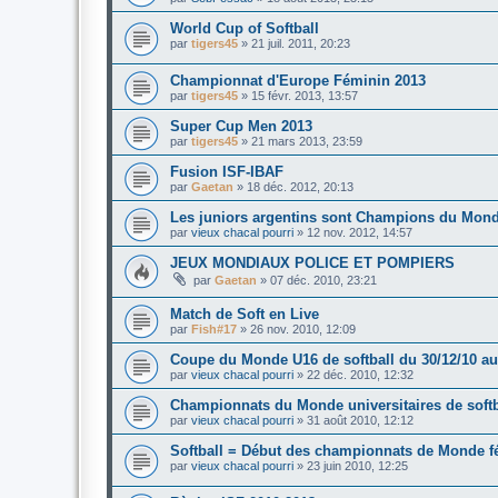
World Cup of Softball
par
tigers45
»
21 juil. 2011, 20:23
Championnat d'Europe Féminin 2013
par
tigers45
»
15 févr. 2013, 13:57
Super Cup Men 2013
par
tigers45
»
21 mars 2013, 23:59
Fusion ISF-IBAF
par
Gaetan
»
18 déc. 2012, 20:13
Les juniors argentins sont Champions du Monde
par
vieux chacal pourri
»
12 nov. 2012, 14:57
JEUX MONDIAUX POLICE ET POMPIERS
par
Gaetan
»
07 déc. 2010, 23:21
Match de Soft en Live
par
Fish#17
»
26 nov. 2010, 12:09
Coupe du Monde U16 de softball du 30/12/10 au
par
vieux chacal pourri
»
22 déc. 2010, 12:32
Championnats du Monde universitaires de softb
par
vieux chacal pourri
»
31 août 2010, 12:12
Softball = Début des championnats de Monde f
par
vieux chacal pourri
»
23 juin 2010, 12:25