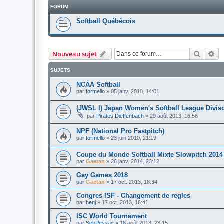
FORUM
Softball Québécois
Recher
Re
Nouveau sujet
SUJETS
NCAA Softball
par
formello
»
05 janv. 2010, 14:01
(JWSL I) Japan Women's Softball League Diviso
par
Pirates Dieffenbach
»
29 août 2013, 16:56
NPF (National Pro Fastpitch)
par
formello
»
23 juin 2010, 21:19
Coupe du Monde Softball Mixte Slowpitch 2014
par
Gaetan
»
26 janv. 2014, 23:12
Gay Games 2018
par
Gaetan
»
17 oct. 2013, 18:34
Congres ISF - Changement de regles
par
benj
»
17 oct. 2013, 16:41
ISC World Tournament
par
SebPessac
»
18 août 2013, 23:15