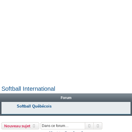
e
r
Softball International
Forum
Softball Québécois
Rechercher
Recherche avanc
Nouveau sujet