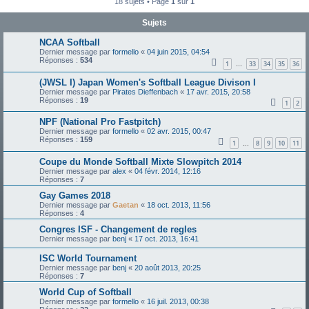
18 sujets • Page
1
sur
1
Sujets
NCAA Softball
Dernier message par
formello
«
04 juin 2015, 04:54
Réponses :
534
1
33
34
35
36
…
(JWSL I) Japan Women's Softball League Divison I
Dernier message par
Pirates Dieffenbach
«
17 avr. 2015, 20:58
Réponses :
19
1
2
NPF (National Pro Fastpitch)
Dernier message par
formello
«
02 avr. 2015, 00:47
Réponses :
159
1
8
9
10
11
…
Coupe du Monde Softball Mixte Slowpitch 2014
Dernier message par
alex
«
04 févr. 2014, 12:16
Réponses :
7
Gay Games 2018
Dernier message par
Gaetan
«
18 oct. 2013, 11:56
Réponses :
4
Congres ISF - Changement de regles
Dernier message par
benj
«
17 oct. 2013, 16:41
ISC World Tournament
Dernier message par
benj
«
20 août 2013, 20:25
Réponses :
7
World Cup of Softball
Dernier message par
formello
«
16 juil. 2013, 00:38