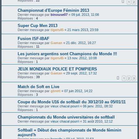
Réponses :
22
1
2
Championnat d'Europe Féminin 2013
Dernier message par
binouse07
«
09 juil. 2013, 11:08
Réponses :
4
Super Cup Men 2013
Dernier message par
tigers45
«
21 mars 2013, 23:59
Fusion ISF-IBAF
Dernier message par
Gaetan
«
21 déc. 2012, 16:27
Réponses :
11
Les juniors argentins sont Champions du Monde !!!
Dernier message par
tigers45
«
13 nov. 2012, 10:08
Réponses :
1
JEUX MONDIAUX POLICE ET POMPIERS
Dernier message par
Gaetan
«
29 sept. 2012, 17:32
Réponses :
39
1
2
3
Match de Soft en Live
Dernier message par
gbrett
«
07 juin 2012, 14:22
Réponses :
3
Coupe du Monde U16 de softball du 30/12/10 au 05/01/11
Dernier message par
vieux chacal pourri
«
06 janv. 2011, 08:32
Réponses :
1
Championnats du Monde universitaires de softball
Dernier message par
vieux chacal pourri
«
31 août 2010, 12:12
Softball = Début des championnats de Monde féminin
aujourd'h