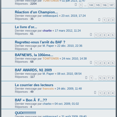
Dernier message par
TOMTOM35
«
02 juin 2023, 11:47
Réponses :
2204
1
144
145
146
147
…
Réaction d'un Champion...
Dernier message par
sebbasque1
«
23 oct. 2019, 17:24
Réponses :
35
1
2
3
Le livre d'or...
Dernier message par
charlie
«
17 mars 2012, 11:24
Réponses :
61
1
2
3
4
5
Regrettez-vous l'arrêt du BAF ?
Dernier message par
M. Paper
«
22 déc. 2010, 22:36
Réponses :
4
BAFNEWS, la 100ème...
Dernier message par
TOMTOM35
«
24 nov. 2010, 14:38
Réponses :
68
1
2
3
4
5
BAF AWARDS, N1 2009
Dernier message par
M. Paper
«
08 oct. 2010, 08:54
Réponses :
117
1
5
6
7
8
…
Le courrier des lecteurs
Dernier message par
francois
«
24 déc. 2009, 11:48
Réponses :
49
1
2
3
4
BAF = Bon Ã F...??
Dernier message par
charbo
«
04 oct. 2009, 01:02
Réponses :
4
QUOI!!!!!!!!!!!!
Dernier message par
sebbasque1
«
31 août 2009, 09:40