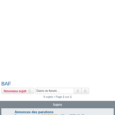
h
e
r
BAF
Rechercher
Recherche avanc
Nouveau sujet
9 sujets • Page
1
sur
1
Sujets
Annonces des parutions