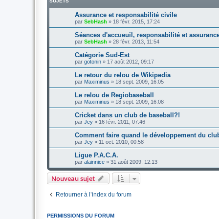
SUJETS
Assurance et responsabilité civile
par
SebHash
»
18 févr. 2015, 17:24
Séances d'accueuil, responsabilité et assuranc
par
SebHash
»
28 févr. 2013, 11:54
Catégorie Sud-Est
par
gotonin
»
17 août 2012, 09:17
Le retour du relou de Wikipedia
par
Maximinus
»
18 sept. 2009, 16:05
Le relou de Regiobaseball
par
Maximinus
»
18 sept. 2009, 16:08
Cricket dans un club de baseball?!
par
Jey
»
16 févr. 2011, 07:46
Comment faire quand le développement du cl
par
Jey
»
11 oct. 2010, 00:58
Ligue P.A.C.A.
par
alainnice
»
31 août 2009, 12:13
Nouveau sujet
Retourner à l’index du forum
PERMISSIONS DU FORUM