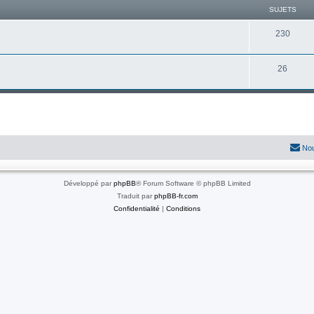
SUJETS
S
230
u
S
26
j
u
e
j
t
e
s
t
Nou
s
Développé par
phpBB
® Forum Software © phpBB Limited
Traduit par
phpBB-fr.com
Confidentialité
|
Conditions