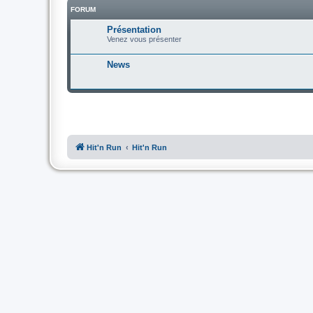
FORUM
Présentation
Venez vous présenter
News
Hit'n Run
Hit'n Run