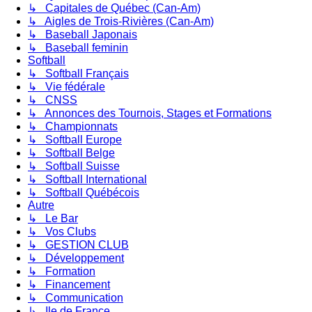
↳ Capitales de Québec (Can-Am)
↳ Aigles de Trois-Rivières (Can-Am)
↳ Baseball Japonais
↳ Baseball feminin
Softball
↳ Softball Français
↳ Vie fédérale
↳ CNSS
↳ Annonces des Tournois, Stages et Formations
↳ Championnats
↳ Softball Europe
↳ Softball Belge
↳ Softball Suisse
↳ Softball International
↳ Softball Québécois
Autre
↳ Le Bar
↳ Vos Clubs
↳ GESTION CLUB
↳ Développement
↳ Formation
↳ Financement
↳ Communication
↳ Ile de France