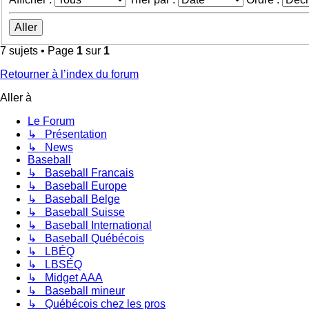
7 sujets • Page
1
sur
1
Retourner à l’index du forum
Aller à
Le Forum
↳ Présentation
↳ News
Baseball
↳ Baseball Francais
↳ Baseball Europe
↳ Baseball Belge
↳ Baseball Suisse
↳ Baseball International
↳ Baseball Québécois
↳ LBÉQ
↳ LBSÉQ
↳ Midget AAA
↳ Baseball mineur
↳ Québécois chez les pros