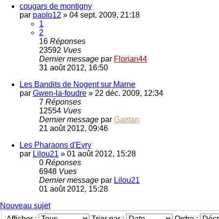
cougars de montigny
par
paolo12
»
04 sept. 2009, 21:18
1
2
16
Réponses
23592
Vues
Dernier message
par
Florian44
31 août 2012, 16:50
Les Bandits de Nogent sur Marne
par
Gwen-la-foudre
»
22 déc. 2009, 12:34
7
Réponses
12554
Vues
Dernier message
par
Gaetan
21 août 2012, 09:46
Les Pharaons d'Evry
par
Lilou21
»
01 août 2012, 15:28
0
Réponses
6948
Vues
Dernier message
par
Lilou21
01 août 2012, 15:28
Nouveau sujet
Afficher :
Trier par :
Ordre :