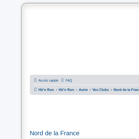
Accès rapide
FAQ
Hit'n Run
Hit'n Run
Autre
Vos Clubs
Nord de la Fra
Nord de la France