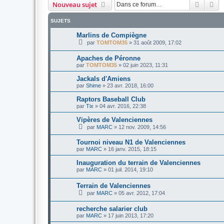
Recher
Re
Nouveau sujet
SUJETS
Marlins de Compiègne
par
TOMTOM35
»
31 août 2009, 17:02
Apaches de Péronne
par
TOMTOM35
»
02 juin 2023, 11:31
Jackals d'Amiens
par
Shime
»
23 avr. 2018, 16:00
Raptors Baseball Club
par
Tix
»
04 avr. 2016, 22:38
Vipères de Valenciennes
par
MARC
»
12 nov. 2009, 14:56
Tournoi niveau N1 de Valenciennes
par
MARC
»
16 janv. 2015, 18:15
Inauguration du terrain de Valenciennes
par
MARC
»
01 juil. 2014, 19:10
Terrain de Valenciennes
par
MARC
»
05 avr. 2012, 17:04
recherche salarier club
par
MARC
»
17 juin 2013, 17:20