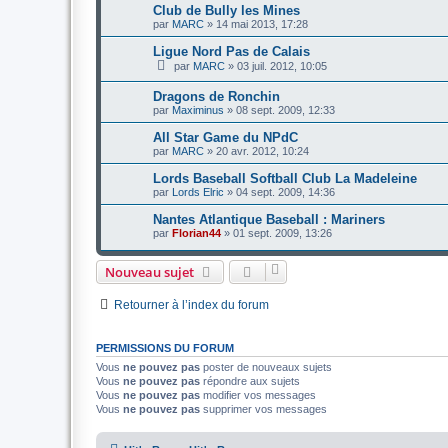
Club de Bully les Mines
par
MARC
»
14 mai 2013, 17:28
Ligue Nord Pas de Calais
par
MARC
»
03 juil. 2012, 10:05
Dragons de Ronchin
par
Maximinus
»
08 sept. 2009, 12:33
All Star Game du NPdC
par
MARC
»
20 avr. 2012, 10:24
Lords Baseball Softball Club La Madeleine
par
Lords Elric
»
04 sept. 2009, 14:36
Nantes Atlantique Baseball : Mariners
par
Florian44
»
01 sept. 2009, 13:26
Nouveau sujet
Retourner à l’index du forum
PERMISSIONS DU FORUM
Vous
ne pouvez pas
poster de nouveaux sujets
Vous
ne pouvez pas
répondre aux sujets
Vous
ne pouvez pas
modifier vos messages
Vous
ne pouvez pas
supprimer vos messages