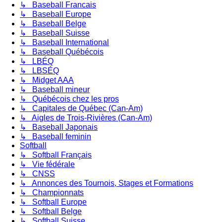
↳ Baseball Francais
↳ Baseball Europe
↳ Baseball Belge
↳ Baseball Suisse
↳ Baseball International
↳ Baseball Québécois
↳ LBÉQ
↳ LBSÉQ
↳ Midget AAA
↳ Baseball mineur
↳ Québécois chez les pros
↳ Capitales de Québec (Can-Am)
↳ Aigles de Trois-Rivières (Can-Am)
↳ Baseball Japonais
↳ Baseball feminin
Softball
↳ Softball Français
↳ Vie fédérale
↳ CNSS
↳ Annonces des Tournois, Stages et Formations
↳ Championnats
↳ Softball Europe
↳ Softball Belge
↳ Softball Suisse