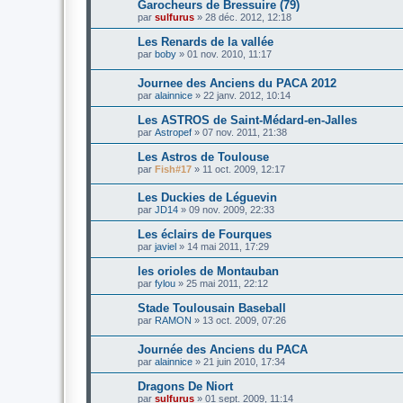
Garocheurs de Bressuire (79)
par
sulfurus
»
28 déc. 2012, 12:18
Les Renards de la vallée
par
boby
»
01 nov. 2010, 11:17
Journee des Anciens du PACA 2012
par
alainnice
»
22 janv. 2012, 10:14
Les ASTROS de Saint-Médard-en-Jalles
par
Astropef
»
07 nov. 2011, 21:38
Les Astros de Toulouse
par
Fish#17
»
11 oct. 2009, 12:17
Les Duckies de Léguevin
par
JD14
»
09 nov. 2009, 22:33
Les éclairs de Fourques
par
javiel
»
14 mai 2011, 17:29
les orioles de Montauban
par
fylou
»
25 mai 2011, 22:12
Stade Toulousain Baseball
par
RAMON
»
13 oct. 2009, 07:26
Journée des Anciens du PACA
par
alainnice
»
21 juin 2010, 17:34
Dragons De Niort
par
sulfurus
»
01 sept. 2009, 11:14