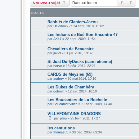
Recher
Re
Nouveau sujet
SUJETS
Rabbits de Clapiers-Jacou
par
Helenou55
»
24 sept. 2018, 15:02
Les Indians de Boé Bon-Encontre 47
par
AK47
»
22 sept. 2009, 11:54
Chevaliers de Beaucaire
par
javiel
»
01 juil. 2010, 19:32
St Just DuffyDucks (saint-etienne)
par
herve
»
15 déc. 2014, 22:21
CARDS de Meyzieu (69)
par
audrey
»
30 mai 2014, 10:10
Les Dukes de Chambéry
par
gotonin
»
12 avr. 2014, 10:10
Les Boucaniers de La Rochelle
par
Boucanier vince
»
21 sept. 2009, 14:40
VILLEFONTAINE DRAGONS
par
pilou
»
25 févr. 2011, 17:27
les centurions
par
thomas83
»
30 déc. 2009, 09:34