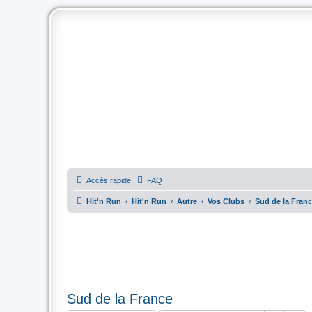
Accès rapide
FAQ
Hit'n Run
Hit'n Run
Autre
Vos Clubs
Sud de la Fran
Sud de la France