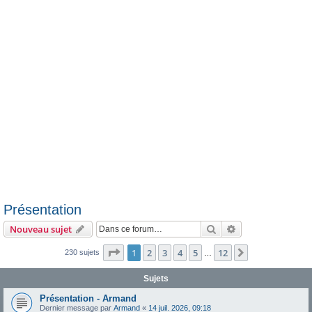
e
r
Présentation
Rechercher
Recherche avanc
Nouveau sujet
Page
1
sur
12
1
2
3
4
5
12
Suivante
230 sujets
…
Sujets
Présentation - Armand
Dernier message par
Armand
«
14 juil. 2026, 09:18