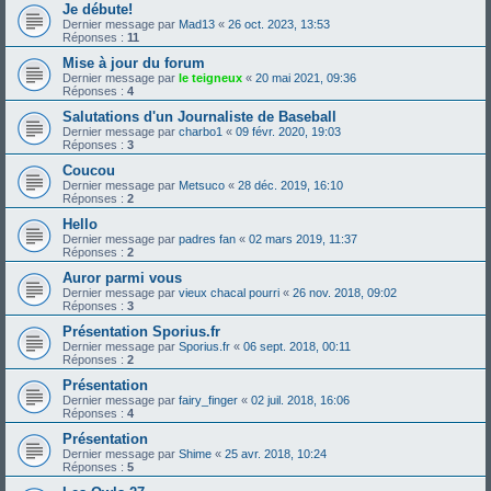
Je débute!
Dernier message par
Mad13
«
26 oct. 2023, 13:53
Réponses :
11
Mise à jour du forum
Dernier message par
le teigneux
«
20 mai 2021, 09:36
Réponses :
4
Salutations d'un Journaliste de Baseball
Dernier message par
charbo1
«
09 févr. 2020, 19:03
Réponses :
3
Coucou
Dernier message par
Metsuco
«
28 déc. 2019, 16:10
Réponses :
2
Hello
Dernier message par
padres fan
«
02 mars 2019, 11:37
Réponses :
2
Auror parmi vous
Dernier message par
vieux chacal pourri
«
26 nov. 2018, 09:02
Réponses :
3
Présentation Sporius.fr
Dernier message par
Sporius.fr
«
06 sept. 2018, 00:11
Réponses :
2
Présentation
Dernier message par
fairy_finger
«
02 juil. 2018, 16:06
Réponses :
4
Présentation
Dernier message par
Shime
«
25 avr. 2018, 10:24
Réponses :
5