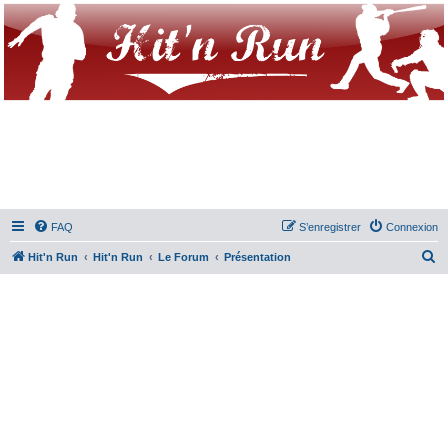
FAQ
S’enregistrer
Connexion
R
Hit'n Run
Hit'n Run
Le Forum
Présentation
e
c
h
e
r
c
h