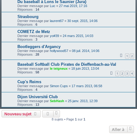
Du baseball à Lons le Saunier (Jura)
Dernier message par
Luc
«
27 mai 2019, 17:16
Réponses :
14
Strasbourg
Dernier message par
laurent67
«
30 sept. 2015, 14:06
Réponses :
6
COMETZ de Metz
Dernier message par
yo#39
«
24 mars 2015, 14:03
Réponses :
3
Bootleggers d'Argancy
Dernier message par
hollywood57
«
08 juil. 2014, 14:06
Réponses :
28
1
2
Baseball Softball Club Pirates de Dieffenbach-au-Val
Dernier message par
le teigneux
«
18 juin 2013, 13:04
Réponses :
58
1
2
3
4
Cup's Reims
Dernier message par
Simon Cups
«
17 mars 2013, 06:58
Réponses :
4
Dijon Université Club
Dernier message par
SebHash
«
25 janv. 2013, 12:39
Réponses :
13
Nouveau sujet
8 sujets • Page
1
sur
1
Aller à