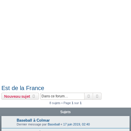
e
r
Est de la France
Rechercher
Recherche avanc
Nouveau sujet
8 sujets • Page
1
sur
1
Sujets
Baseball à Colmar
Dernier message par
Baseball
«
17 juin 2019, 02:40