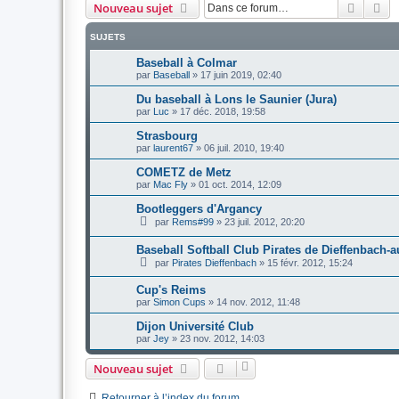
Recher
Re
Nouveau sujet
SUJETS
Baseball à Colmar
par
Baseball
»
17 juin 2019, 02:40
Du baseball à Lons le Saunier (Jura)
par
Luc
»
17 déc. 2018, 19:58
Strasbourg
par
laurent67
»
06 juil. 2010, 19:40
COMETZ de Metz
par
Mac Fly
»
01 oct. 2014, 12:09
Bootleggers d'Argancy
par
Rems#99
»
23 juil. 2012, 20:20
Baseball Softball Club Pirates de Dieffenbach-a
par
Pirates Dieffenbach
»
15 févr. 2012, 15:24
Cup's Reims
par
Simon Cups
»
14 nov. 2012, 11:48
Dijon Université Club
par
Jey
»
23 nov. 2012, 14:03
Nouveau sujet
Retourner à l’index du forum