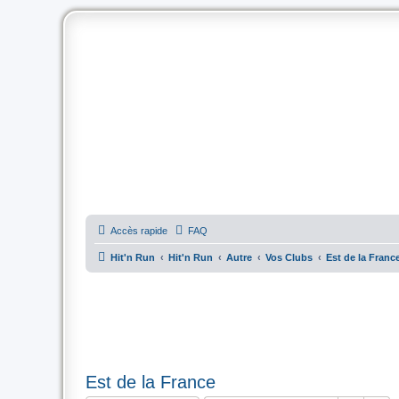
Accès rapide
FAQ
Hit'n Run
Hit'n Run
Autre
Vos Clubs
Est de la Franc
Est de la France