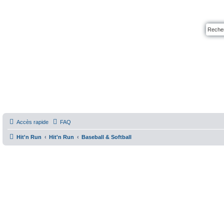
Accès rapide
FAQ
Hit'n Run
Hit'n Run
Baseball & Softball