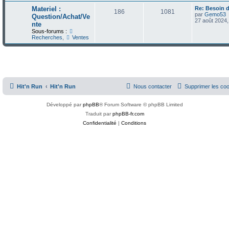
r
D
Materiel :
Re: Besoin d
e
s
m
S
M
186
1081
e
par
Gemo53
Question/Achat/Ve
e
r
27 août 2024,
s
r
t
a
nte
u
e
n
s
Sous-forums :
i
a
i
s
g
Recherches
,
Ventes
j
s
e
g
r
e
r
e
e
s
m
e
s
s
t
a
s
a
s
g
g
Hit'n Run
Hit'n Run
Nous contacter
Supprimer les co
e
e
s
Développé par
phpBB
® Forum Software © phpBB Limited
Traduit par
phpBB-fr.com
Confidentialité
|
Conditions