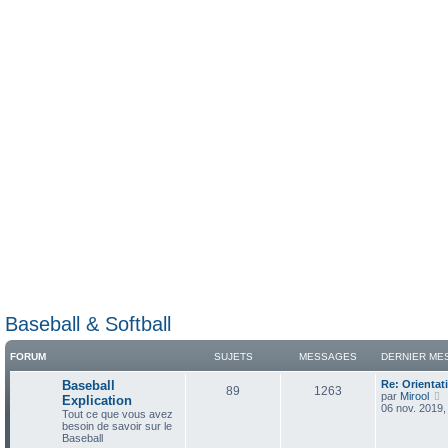
Baseball & Softball
FORUM
SUJETS
MESSAGES
DERNIER ME
D
Baseball
Re: Orientat
S
M
89
1263
e
par
Mirool
Explication
r
06 nov. 2019,
Tout ce que vous avez
u
e
n
i
besoin de savoir sur le
i
r
Baseball
j
s
e
l