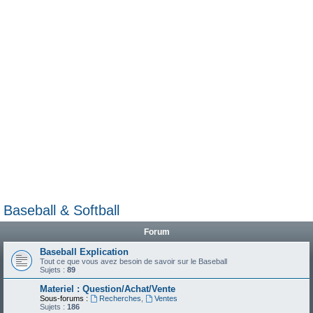
e
r
Baseball & Softball
Forum
Baseball Explication
Tout ce que vous avez besoin de savoir sur le Baseball
Sujets :
89
Materiel : Question/Achat/Vente
Sous-forums :
Recherches
,
Ventes
Sujets :
186