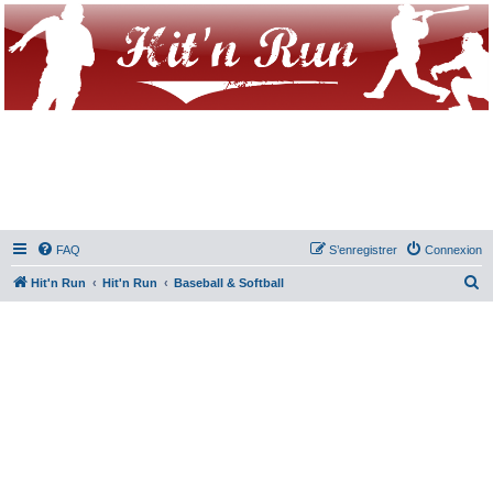
FAQ
S’enregistrer
Connexion
R
Hit'n Run
Hit'n Run
Baseball & Softball
e
c
h
e
r
c
h