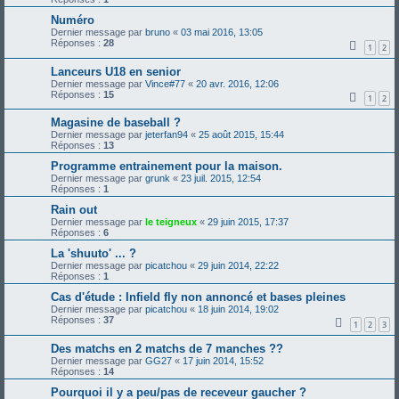
Numéro
Dernier message par
bruno
«
03 mai 2016, 13:05
Réponses :
28
1
2
Lanceurs U18 en senior
Dernier message par
Vince#77
«
20 avr. 2016, 12:06
Réponses :
15
1
2
Magasine de baseball ?
Dernier message par
jeterfan94
«
25 août 2015, 15:44
Réponses :
13
Programme entrainement pour la maison.
Dernier message par
grunk
«
23 juil. 2015, 12:54
Réponses :
1
Rain out
Dernier message par
le teigneux
«
29 juin 2015, 17:37
Réponses :
6
La 'shuuto' ... ?
Dernier message par
picatchou
«
29 juin 2014, 22:22
Réponses :
1
Cas d'étude : Infield fly non annoncé et bases pleines
Dernier message par
picatchou
«
18 juin 2014, 19:02
Réponses :
37
1
2
3
Des matchs en 2 matchs de 7 manches ??
Dernier message par
GG27
«
17 juin 2014, 15:52
Réponses :
14
Pourquoi il y a peu/pas de receveur gaucher ?