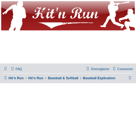
FAQ
S’enregistrer
Connexion
R
Hit'n Run
Hit'n Run
Baseball & Softball
Baseball Explication
e
c
h
e
r
c
h