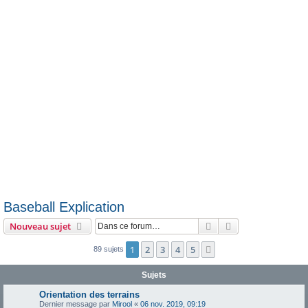
e
r
Baseball Explication
Rechercher
Recherche avanc
Nouveau sujet
1
2
3
4
5
Suivante
89 sujets
Sujets
Orientation des terrains
Dernier message par
Mirool
«
06 nov. 2019, 09:19