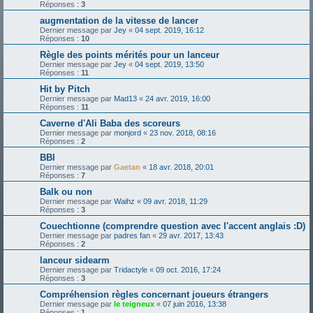
Réponses :
3
augmentation de la vitesse de lancer
Dernier message par
Jey
«
04 sept. 2019, 16:12
Réponses :
10
Règle des points mérités pour un lanceur
Dernier message par
Jey
«
04 sept. 2019, 13:50
Réponses :
11
Hit by Pitch
Dernier message par
Mad13
«
24 avr. 2019, 16:00
Réponses :
11
Caverne d'Ali Baba des scoreurs
Dernier message par
monjord
«
23 nov. 2018, 08:16
Réponses :
2
BBI
Dernier message par
Gaetan
«
18 avr. 2018, 20:01
Réponses :
7
Balk ou non
Dernier message par
Waihz
«
09 avr. 2018, 11:29
Réponses :
3
Couechtionne (comprendre question avec l'accent anglais :D)
Dernier message par
padres fan
«
29 avr. 2017, 13:43
Réponses :
2
lanceur sidearm
Dernier message par
Tridactyle
«
09 oct. 2016, 17:24
Réponses :
3
Compréhension règles concernant joueurs étrangers
Dernier message par
le teigneux
«
07 juin 2016, 13:38
Réponses :
1