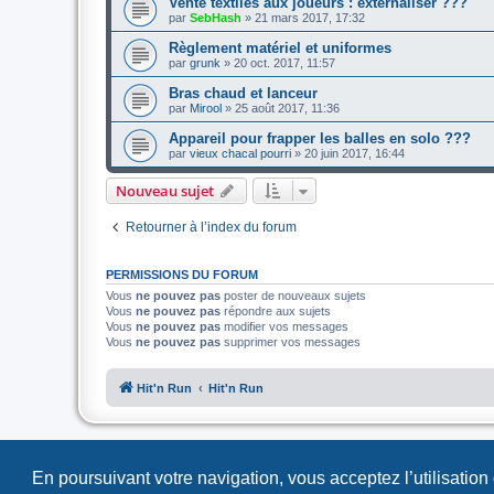
Vente textiles aux joueurs : externaliser ???
par
SebHash
»
21 mars 2017, 17:32
Règlement matériel et uniformes
par
grunk
»
20 oct. 2017, 11:57
Bras chaud et lanceur
par
Mirool
»
25 août 2017, 11:36
Appareil pour frapper les balles en solo ???
par
vieux chacal pourri
»
20 juin 2017, 16:44
Nouveau sujet
Retourner à l’index du forum
PERMISSIONS DU FORUM
Vous
ne pouvez pas
poster de nouveaux sujets
Vous
ne pouvez pas
répondre aux sujets
Vous
ne pouvez pas
modifier vos messages
Vous
ne pouvez pas
supprimer vos messages
Hit'n Run
Hit'n Run
En poursuivant votre navigation, vous acceptez l’utilisation