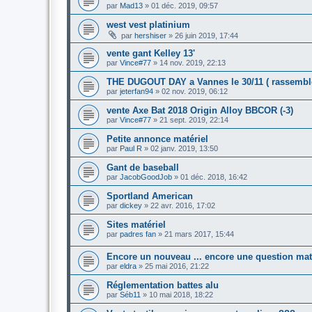
par
Mad13
»
01 déc. 2019, 09:57
west vest platinium
par
hershiser
»
26 juin 2019, 17:44
vente gant Kelley 13'
par
Vince#77
»
14 nov. 2019, 22:13
THE DUGOUT DAY a Vannes le 30/11 ( rassemble
par
jeterfan94
»
02 nov. 2019, 06:12
vente Axe Bat 2018 Origin Alloy BBCOR (-3)
par
Vince#77
»
21 sept. 2019, 22:14
Petite annonce matériel
par
Paul R
»
02 janv. 2019, 13:50
Gant de baseball
par
JacobGoodJob
»
01 déc. 2018, 16:42
Sportland American
par
dickey
»
22 avr. 2016, 17:02
Sites matériel
par
padres fan
»
21 mars 2017, 15:44
Encore un nouveau ... encore une question mat
par
eldra
»
25 mai 2016, 21:22
Réglementation battes alu
par
Séb11
»
10 mai 2018, 18:22