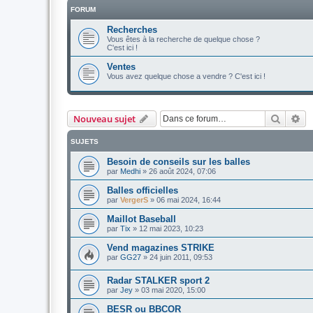
FORUM
Recherches
Vous êtes à la recherche de quelque chose ?
C'est ici !
Ventes
Vous avez quelque chose a vendre ? C'est ici !
Recher
Re
Nouveau sujet
SUJETS
Besoin de conseils sur les balles
par
Medhi
»
26 août 2024, 07:06
Balles officielles
par
VergerS
»
06 mai 2024, 16:44
Maillot Baseball
par
Tix
»
12 mai 2023, 10:23
Vend magazines STRIKE
par
GG27
»
24 juin 2011, 09:53
Radar STALKER sport 2
par
Jey
»
03 mai 2020, 15:00
BESR ou BBCOR