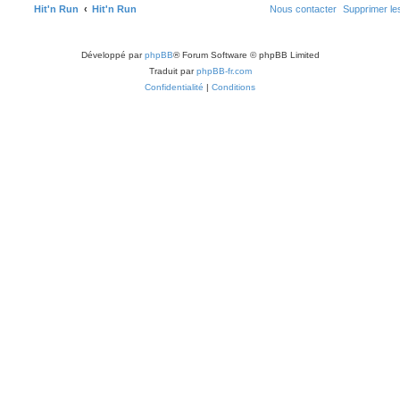
Hit'n Run
Hit'n Run
Nous contacter
Supprimer le
Développé par
phpBB
® Forum Software © phpBB Limited
Traduit par
phpBB-fr.com
Confidentialité
|
Conditions