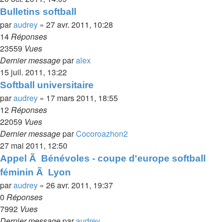
Bulletins softball
par
audrey
»
27 avr. 2011, 10:28
14
Réponses
23559
Vues
Dernier message
par
alex
15 juil. 2011, 13:22
Softball universitaire
par
audrey
»
17 mars 2011, 18:55
12
Réponses
22059
Vues
Dernier message
par
Cocoroazhon2
27 mai 2011, 12:50
Appel Ã Bénévoles - coupe d'europe softball
féminin Ã Lyon
par
audrey
»
26 avr. 2011, 19:37
0
Réponses
7992
Vues
Dernier message
par
audrey