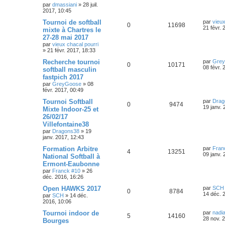
s
p
e
e
par
dmassiani
»
28 juil.
a
s
r
2017, 10:45
g
o
s
m
e
D
Tournoi de softball
par
vieux
e
e
R
V
0
11698
e
21 févr. 
s
mixte à Chartres le
n
r
s
s
27-28 mai 2017
é
u
n
a
s
par
vieux chacal pourri
i
g
»
21 févr. 2017, 18:33
p
e
e
e
e
r
D
Recherche tournoi
par
Gre
o
s
m
R
V
0
10171
e
08 févr. 
s
softball masculin
e
r
s
fastpich 2017
n
é
u
n
s
par
GreyGoose
»
08
i
a
s
févr. 2017, 00:49
p
e
e
g
r
e
D
Tournoi Softball
par
Drag
e
o
s
m
R
V
0
9474
e
19 janv. 
Mixte Indoor-25 et
e
r
s
s
26/02/17
n
é
u
n
s
Villefontaine38
i
a
s
p
e
e
par
Dragons38
»
19
g
r
janv. 2017, 12:43
e
e
o
s
m
D
Formation Arbitre
par
Fran
e
R
V
4
13251
e
09 janv. 
s
s
National Softball à
n
r
s
Ermont-Eaubonne
é
u
n
a
s
par
Franck #10
»
26
i
g
déc. 2016, 16:26
p
e
e
e
e
r
D
Open HAWKS 2017
par
SCH
o
s
m
R
V
0
8784
e
14 déc. 
s
par
SCH
»
14 déc.
e
r
2016, 10:06
s
n
é
u
n
s
i
D
Tournoi indoor de
par
nadi
a
R
V
5
14160
s
p
e
e
e
28 nov. 
Bourges
g
r
r