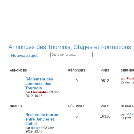
Annonces des Tournois, Stages et Formations
Rechercher
Recherche avancée
Nouveau sujet
ANNONCES
RÉPONSES
VUES
DERNIE
D
Réglement des
par
Flor
R
V
0
9812
e
29 déc. 
annonces des
r
Tournois
é
u
n
par
Florian44
»
29 déc.
i
2010, 10:13
p
e
e
r
o
s
m
SUJETS
RÉPONSES
VUES
DERNIE
e
s
n
D
Recherche tournoi
s
par
MAR
R
V
5
16316
e
a
11 janv. 
entre Janvier et
s
r
g
Juillet
é
u
n
e
e
par
detlev
»
02 janv.
i
2019, 22:46
p
e
e