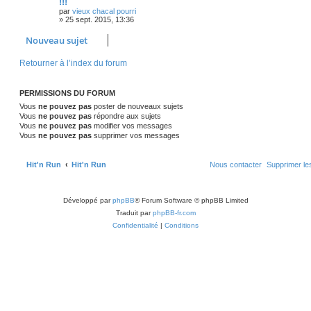
s
!!!
i
g
p
e
e
par
vieux chacal pourri
e
e
r
»
25 sept. 2015, 13:36
o
s
m
s
e
Nouveau sujet
s
n
s
a
Retourner à l’index du forum
s
g
e
e
PERMISSIONS DU FORUM
s
Vous
ne pouvez pas
poster de nouveaux sujets
Vous
ne pouvez pas
répondre aux sujets
Vous
ne pouvez pas
modifier vos messages
Vous
ne pouvez pas
supprimer vos messages
Hit'n Run
Hit'n Run
Nous contacter
Supprimer le
Développé par
phpBB
® Forum Software © phpBB Limited
Traduit par
phpBB-fr.com
Confidentialité
|
Conditions