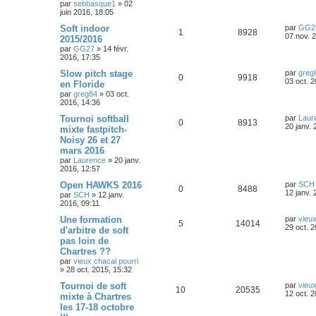
e
par
sebbasque1
»
02
é
u
e
o
s
m
n
juin 2016, 18:05
e
i
p
e
s
s
e
n
D
Soft indoor
par
GG2
R
V
1
8928
s
r
e
07 nov. 
2015/2016
a
o
s
m
s
r
par
GG27
»
14 févr.
g
é
u
e
n
2016, 17:35
e
s
n
i
e
s
p
e
e
D
Slow pitch stage
par
greg
a
R
V
0
9918
s
r
s
e
03 oct. 
en Floride
g
o
s
m
r
e
par
greg84
»
03 oct.
é
u
e
e
n
2016, 14:36
s
n
i
s
p
e
s
e
D
Tournoi softball
par
Laur
a
R
V
0
8913
s
r
e
20 janv. 
mixte fastpitch-
g
o
s
m
r
e
Noisy 26 et 27
é
u
e
e
n
s
mars 2016
n
i
s
p
e
s
e
par
Laurence
»
20 janv.
a
s
r
2016, 12:57
g
o
s
m
e
D
Open HAWKS 2016
par
SCH
e
e
R
V
0
8488
e
12 janv. 
s
par
SCH
»
12 janv.
n
r
s
2016, 09:11
s
é
u
n
a
s
i
D
Une formation
g
par
vieux
R
V
5
14014
p
e
e
e
e
29 oct. 2
d'arbitre de soft
e
r
r
pas loin de
é
u
o
s
m
n
s
Chartres ??
e
i
p
e
s
e
par
vieux chacal pourri
n
s
r
»
28 oct. 2015, 15:32
a
o
s
m
s
D
Tournoi de soft
g
par
vieux
e
R
V
10
20535
e
e
12 oct. 
s
mixte à Chartres
n
e
r
s
les 17-18 octobre
é
u
n
a
s