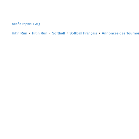
R
Accès rapide
FAQ
Hit'n Run
Hit'n Run
Softball
Softball Français
Annonces des Tournois