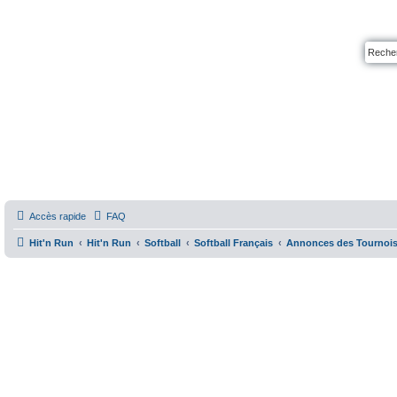
Accès rapide
FAQ
Hit'n Run
Hit'n Run
Softball
Softball Français
Annonces des Tournois