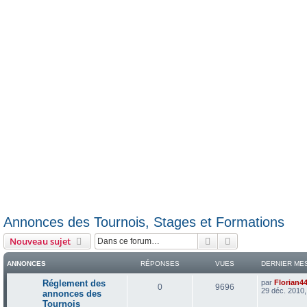
Annonces des Tournois, Stages et Formations
Rechercher
Recherche avanc
Nouveau sujet
ANNONCES
RÉPONSES
VUES
DERNIER ME
D
Réglement des
par
Florian4
R
V
0
9696
e
29 déc. 2010,
annonces des
r
Tournois
é
u
n