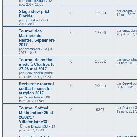
e
par
Redsox38fan
»
12
e
i
s
nov. 2017, 11:53
p
e
n
e
s
r
s
D
Stage slow pitch
par
greg84
a
o
s
m
s
R
V
0
12963
e
12 oct. 2017,
g
Floride
e
r
e
s
par
greg84
»
12 oct.
n
e
é
u
n
s
2017, 20:16
i
a
s
s
p
e
e
D
Tournoi des
g
par
dmassian
R
V
0
12706
r
e
e
28 juil. 2017,
Mariners de
e
o
s
m
r
Nantes, Septembre
é
u
e
n
s
s
2017
n
i
s
p
e
e
par
dmassiani
»
28 juil.
a
s
r
2017, 10:45
g
o
s
m
e
D
Tournoi de softball
par
vieux cha
e
e
R
V
0
11582
e
21 févr. 2017
s
mixte à Chartres le
n
r
s
s
27-28 mai 2017
é
u
n
a
s
par
vieux chacal pourri
i
g
»
21 févr. 2017, 18:33
p
e
e
e
e
r
D
Recherche tournoi
par
GreyGoo
o
s
m
R
V
0
10065
e
08 févr. 2017
s
softball masculin
e
r
s
fastpich 2017
n
é
u
n
s
par
GreyGoose
»
08
i
a
s
févr. 2017, 00:49
p
e
e
g
r
e
D
Tournoi Softball
par
Dragons3
e
o
s
m
R
V
0
9367
e
19 janv. 2017
Mixte Indoor-25 et
e
r
s
s
26/02/17
n
é
u
n
s
Villefontaine38
i
a
s
p
e
e
par
Dragons38
»
19
g
r
janv. 2017, 12:43
e
e
o
s
m
e
D