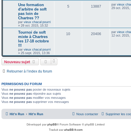
n
a
s
i
D
Une formation
g
par
vieux cha
R
V
5
13887
p
e
e
e
e
29 oct. 2015,
d'arbitre de soft
e
r
r
pas loin de
é
u
o
s
m
n
s
Chartres ??
e
i
p
e
s
e
par
vieux chacal pourri
n
s
r
»
28 oct. 2015, 15:32
a
o
s
m
s
D
Tournoi de soft
g
par
vieux cha
e
R
V
10
20406
e
e
12 oct. 2015,
s
mixte à Chartres
n
e
r
s
les 17-18 octobre
é
u
n
a
s
s
!!!
i
g
p
e
e
par
vieux chacal pourri
e
e
r
»
25 sept. 2015, 13:36
o
s
m
s
e
Nouveau sujet
s
n
s
a
Retourner à l’index du forum
s
g
e
e
PERMISSIONS DU FORUM
s
Vous
ne pouvez pas
poster de nouveaux sujets
Vous
ne pouvez pas
répondre aux sujets
Vous
ne pouvez pas
modifier vos messages
Vous
ne pouvez pas
supprimer vos messages
Hit'n Run
Hit'n Run
Nous contacter
Supprimer les co
Développé par
phpBB
® Forum Software © phpBB Limited
Traduit par
phpBB-fr.com