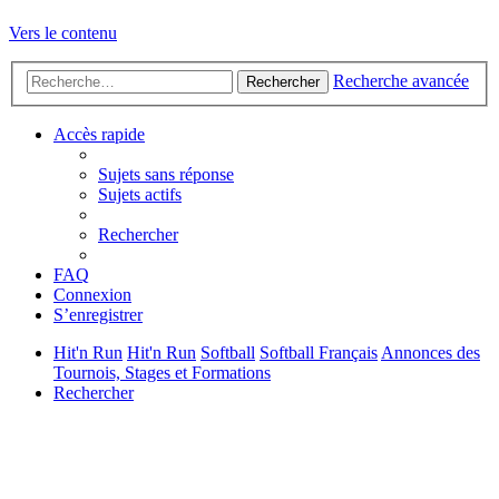
Vers le contenu
Recherche avancée
Rechercher
Accès rapide
Sujets sans réponse
Sujets actifs
Rechercher
FAQ
Connexion
S’enregistrer
Hit'n Run
Hit'n Run
Softball
Softball Français
Annonces des
Tournois, Stages et Formations
Rechercher