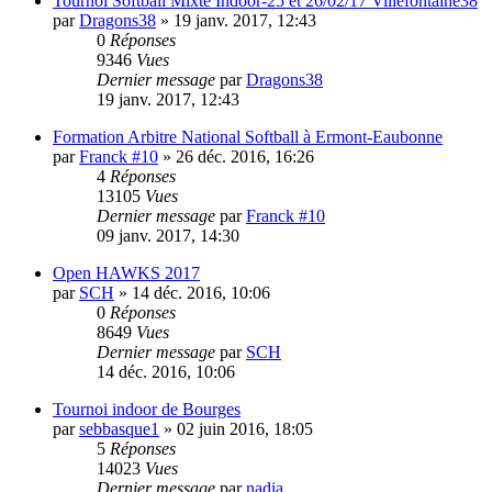
Tournoi Softball Mixte Indoor-25 et 26/02/17 Villefontaine38
par
Dragons38
»
19 janv. 2017, 12:43
0
Réponses
9346
Vues
Dernier message
par
Dragons38
19 janv. 2017, 12:43
Formation Arbitre National Softball à Ermont-Eaubonne
par
Franck #10
»
26 déc. 2016, 16:26
4
Réponses
13105
Vues
Dernier message
par
Franck #10
09 janv. 2017, 14:30
Open HAWKS 2017
par
SCH
»
14 déc. 2016, 10:06
0
Réponses
8649
Vues
Dernier message
par
SCH
14 déc. 2016, 10:06
Tournoi indoor de Bourges
par
sebbasque1
»
02 juin 2016, 18:05
5
Réponses
14023
Vues
Dernier message
par
nadia