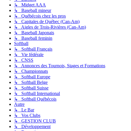
↳ Midget AAA
↳ Baseball mineur
↳ Québécois chez les pros
↳ Capitales de Québec (Can-Am)
↳ Aigles de Trois-Rivières (Can-Am)
↳ Baseball Japonais
↳ Baseball feminin
Softball
↳ Softball Français
↳ Vie fédérale
↳ CNSS
↳ Annonces des Tournois, Stages et Formations
↳ Championnats
↳ Softball Europe
↳ Softball Belge
↳ Softball Suisse
↳ Softball International
↳ Softball Québécois
Autre
↳ Le Bar
↳ Vos Clubs
↳ GESTION CLUB
↳ Développement