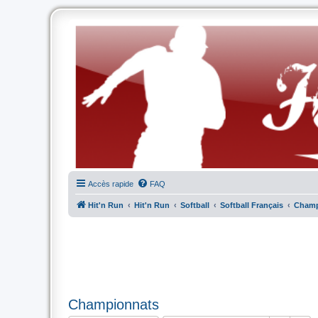
Accès rapide
FAQ
Hit'n Run
Hit'n Run
Softball
Softball Français
Champ
Championnats