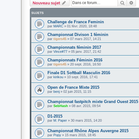
Recher
Re
Nouveau sujet
SUJETS
Challenge de France Feminin
par
MARC
»
01 févr. 2020, 18:48
Championnat Divison 1 féminin
par
tigers45
»
07 mars 2017, 14:21
Championnats féminin 2017
par
Vince#77
»
05 janv. 2017, 21:42
Championnats Féminin 2016
par
tigers45
»
20 sept. 2016, 16:50
Finale D1 Softball Masculin 2016
par
kirikou
»
10 sept. 2016, 17:41
Open de France Mixte 2015
par
benj
»
02 juin 2015, 11:15
Championnat fastpitch mixte Grand Ouest 2015
par
SebHash
»
08 avr. 2015, 09:54
D1-2015
par
M. Paper
»
30 mars 2015, 14:20
Championnat Rhône Alpes Auvergne 2015
par
Popy
»
15 mars 2015, 18:45