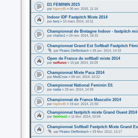
D1 FEMININ 2015
par
tigers45
»
06 avr. 2015, 11:16
Indoor IDF Fastpitch Mixte 2014
par
benj
»
10 mars 2014, 10:11
Championnat de Bretagne Indoor - fastpitch mi
par
charbo1
»
20 nov. 2014, 16:31
Championnat Grand Est Softball Fastpitch Fém
par
Pirates Dieffenbach
»
28 avr. 2014, 14:33
Open de France de softball mixte 2014
par
sulfurus
»
15 juil. 2014, 10:29
Championnat Mixte Paca 2014
par
MedCrow
»
09 oct. 2014, 10:22
Championnat National Feminin D1
par
nadia
»
29 avr. 2014, 14:39
Championnat de France Masculin 2014
par
tigers45
»
19 avr. 2014, 21:50
Championnat fastpitch mixte Grand Ouest 2014
par
SebHash
»
11 févr. 2014, 10:04
Championnat Softball Fastpitch Mixte Grand Es
par
Pirates Dieffenbach
»
29 févr. 2012, 13:17