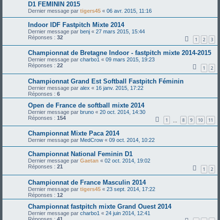
D1 FEMININ 2015
Dernier message par
tigers45
«
06 avr. 2015, 11:16
Indoor IDF Fastpitch Mixte 2014
Dernier message par
benj
«
27 mars 2015, 15:44
Réponses :
32
1
2
3
Championnat de Bretagne Indoor - fastpitch mixte 2014-2015
Dernier message par
charbo1
«
09 mars 2015, 19:23
Réponses :
22
1
2
Championnat Grand Est Softball Fastpitch Féminin
Dernier message par
alex
«
16 janv. 2015, 17:22
Réponses :
6
Open de France de softball mixte 2014
Dernier message par
bruno
«
20 oct. 2014, 14:30
Réponses :
154
1
8
9
10
11
…
Championnat Mixte Paca 2014
Dernier message par
MedCrow
«
09 oct. 2014, 10:22
Championnat National Feminin D1
Dernier message par
Gaetan
«
02 oct. 2014, 19:02
Réponses :
21
1
2
Championnat de France Masculin 2014
Dernier message par
tigers45
«
23 sept. 2014, 17:22
Réponses :
12
Championnat fastpitch mixte Grand Ouest 2014
Dernier message par
charbo1
«
24 juin 2014, 12:41
Réponses :
41