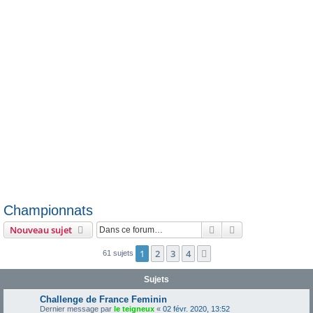
e
r
Championnats
Rechercher
Recherche avanc
Nouveau sujet
1
2
3
4
Suivante
61 sujets
Sujets
Challenge de France Feminin
Dernier message par
le teigneux
«
02 févr. 2020, 13:52