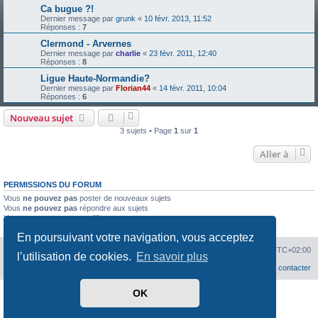
Ca bugue ?!
Dernier message par
grunk
«
10 févr. 2013, 11:52
Réponses :
7
Clermond - Arvernes
Dernier message par
charlie
«
23 févr. 2011, 12:40
Réponses :
8
Ligue Haute-Normandie?
Dernier message par
Florian44
«
14 févr. 2011, 10:04
Réponses :
6
Nouveau sujet
3 sujets • Page
1
sur
1
Aller à
PERMISSIONS DU FORUM
Vous
ne pouvez pas
poster de nouveaux sujets
Vous
ne pouvez pas
répondre aux sujets
Vous
ne pouvez pas
modifier vos messages
Vous
ne pouvez pas
supprimer vos messages
En poursuivant votre navigation, vous acceptez
Hit'n Run
Hit'n Run
Supprimer les cookies
Heures au format
UTC+02:00
l’utilisation de cookies.
En savoir plus
Nous contacter
OK
Développé par
phpBB
® Forum Software © phpBB Limited
Traduit par
phpBB-fr.com