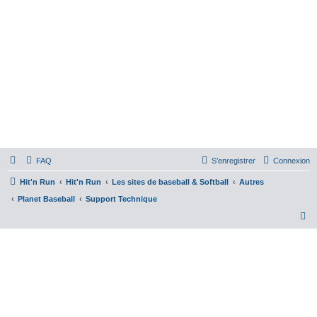
FAQ
S’enregistrer
Connexion
Hit'n Run
Hit'n Run
Les sites de baseball & Softball
Autres
Planet Baseball
Support Technique
R
e
c
h
e
r