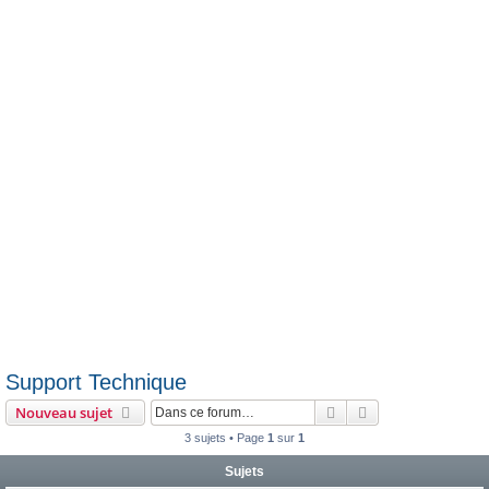
c
h
e
r
Support Technique
Rechercher
Recherche avanc
Nouveau sujet
3 sujets • Page
1
sur
1
Sujets