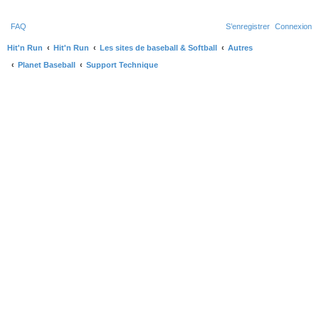
FAQ
S’enregistrer
Connexion
Hit'n Run
Hit'n Run
Les sites de baseball & Softball
Autres
Planet Baseball
Support Technique
R
e
c
h
e
r
c
h
e
r