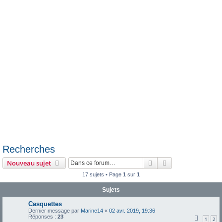
e
r
Recherches
Rechercher
Recherche avanc
Nouveau sujet
17 sujets • Page
1
sur
1
Sujets
Casquettes
Dernier message par
Marine14
«
02 avr. 2019, 19:36
Réponses :
23
1
2