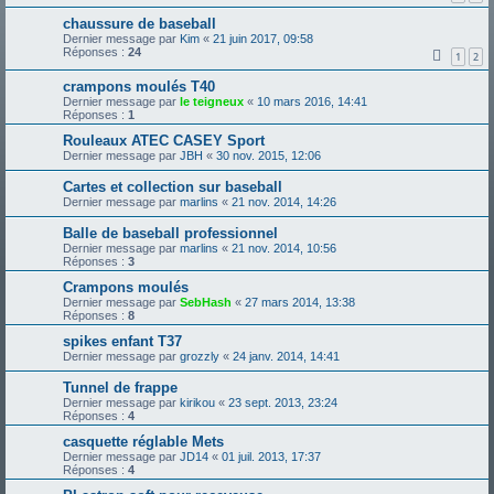
chaussure de baseball
Dernier message par
Kim
«
21 juin 2017, 09:58
Réponses :
24
1
2
crampons moulés T40
Dernier message par
le teigneux
«
10 mars 2016, 14:41
Réponses :
1
Rouleaux ATEC CASEY Sport
Dernier message par
JBH
«
30 nov. 2015, 12:06
Cartes et collection sur baseball
Dernier message par
marlins
«
21 nov. 2014, 14:26
Balle de baseball professionnel
Dernier message par
marlins
«
21 nov. 2014, 10:56
Réponses :
3
Crampons moulés
Dernier message par
SebHash
«
27 mars 2014, 13:38
Réponses :
8
spikes enfant T37
Dernier message par
grozzly
«
24 janv. 2014, 14:41
Tunnel de frappe
Dernier message par
kirikou
«
23 sept. 2013, 23:24
Réponses :
4
casquette réglable Mets
Dernier message par
JD14
«
01 juil. 2013, 17:37
Réponses :
4