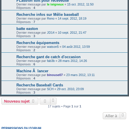
PLastron soft pour receveuse
Dernier message par
le teigneux
«
15 oct. 2012, 11:50
Réponses :
4
Recherche infos sur Mélie baseball
Dernier message par
Reno
«
14 sept. 2012, 18:19
Réponses :
7
batte easton
Dernier message par
JD14
«
10 sept. 2012, 21:47
Réponses :
3
Recherche équipements
Dernier message par
watson5
«
04 août 2012, 13:59
Réponses :
2
Recherche gant de catch d'occasion
Dernier message par
fab3b
«
28 mars 2012, 14:26
Réponses :
6
Machine Ã lancer
Dernier message par
binouse07
«
23 mars 2012, 13:11
Réponses :
4
Recherche Baseball Cards
Dernier message par
SCH
«
29 oct. 2010, 23:09
Réponses :
3
Nouveau sujet
17 sujets • Page
1
sur
1
Aller à
PERMISSIONS DU FORUM