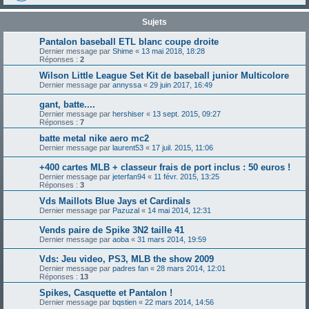
Sujets
Pantalon baseball ETL blanc coupe droite
Dernier message par
Shime
«
13 mai 2018, 18:28
Réponses :
2
Wilson Little League Set Kit de baseball junior Multicolore
Dernier message par
annyssa
«
29 juin 2017, 16:49
gant, batte....
Dernier message par
hershiser
«
13 sept. 2015, 09:27
Réponses :
7
batte metal nike aero mc2
Dernier message par
laurent53
«
17 juil. 2015, 11:06
+400 cartes MLB + classeur frais de port inclus : 50 euros !
Dernier message par
jeterfan94
«
11 févr. 2015, 13:25
Réponses :
3
Vds Maillots Blue Jays et Cardinals
Dernier message par
Pazuzal
«
14 mai 2014, 12:31
Vends paire de Spike 3N2 taille 41
Dernier message par
aoba
«
31 mars 2014, 19:59
Vds: Jeu video, PS3, MLB the show 2009
Dernier message par
padres fan
«
28 mars 2014, 12:01
Réponses :
13
Spikes, Casquette et Pantalon !
Dernier message par
bqstien
«
22 mars 2014, 14:56