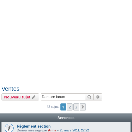
e
r
Ventes
Rechercher
Recherche avanc
Nouveau sujet
1
2
3
Suivante
42 sujets
Annonces
Réglement section
Dernier message par
Arma
«
23 mars 2011, 22:22