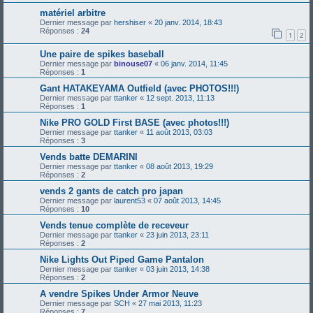
matériel arbitre
Dernier message par
hershiser
«
20 janv. 2014, 18:43
Réponses :
24
1
2
Une paire de spikes baseball
Dernier message par
binouse07
«
06 janv. 2014, 11:45
Réponses :
1
Gant HATAKEYAMA Outfield (avec PHOTOS!!!)
Dernier message par
ttanker
«
12 sept. 2013, 11:13
Réponses :
1
Nike PRO GOLD First BASE (avec photos!!!)
Dernier message par
ttanker
«
11 août 2013, 03:03
Réponses :
3
Vends batte DEMARINI
Dernier message par
ttanker
«
08 août 2013, 19:29
Réponses :
2
vends 2 gants de catch pro japan
Dernier message par
laurent53
«
07 août 2013, 14:45
Réponses :
10
Vends tenue complète de receveur
Dernier message par
ttanker
«
23 juin 2013, 23:11
Réponses :
2
Nike Lights Out Piped Game Pantalon
Dernier message par
ttanker
«
03 juin 2013, 14:38
Réponses :
2
A vendre Spikes Under Armor Neuve
Dernier message par
SCH
«
27 mai 2013, 11:23
Réponses :
7