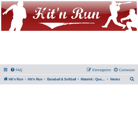
FAQ
S’enregistrer
Connexion
R
Hit'n Run
Hit'n Run
Baseball & Softball
Materiel : Question/Achat/Vente
Ventes
e
c
h
e
r
c
h