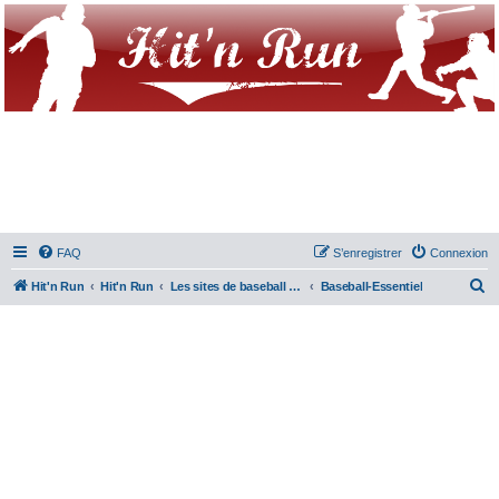
FAQ
S’enregistrer
Connexion
R
Hit'n Run
Hit'n Run
Les sites de baseball & Softball
Baseball-Essentiel
e
c
h
e
r
c
h