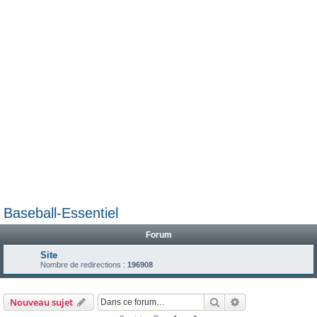
e
r
Baseball-Essentiel
Forum
Site
Nombre de redirections :
196908
Rechercher
Recherche avanc
Nouveau sujet