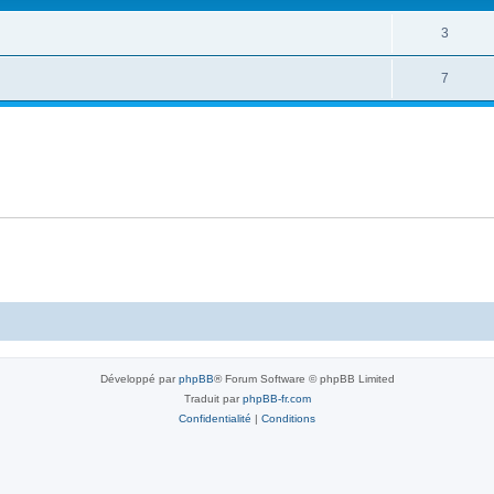
R
3
é
R
7
p
é
o
p
n
o
s
n
e
s
s
e
s
Développé par
phpBB
® Forum Software © phpBB Limited
Traduit par
phpBB-fr.com
Confidentialité
|
Conditions