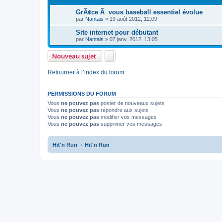
GrÃ¢ce Ã vous baseball essentiel évolue
par
Nantais
»
19 août 2012, 12:09
Site internet pour débutant
par
Nantais
»
07 janv. 2012, 13:05
Nouveau sujet
Retourner à l’index du forum
PERMISSIONS DU FORUM
Vous
ne pouvez pas
poster de nouveaux sujets
Vous
ne pouvez pas
répondre aux sujets
Vous
ne pouvez pas
modifier vos messages
Vous
ne pouvez pas
supprimer vos messages
Hit'n Run
Hit'n Run