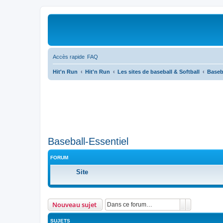
Accès rapide
FAQ
Hit'n Run
Hit'n Run
Les sites de baseball & Softball
Baseb
Baseball-Essentiel
FORUM
Site
Rechercher
Recherche 
Nouveau sujet
SUJETS