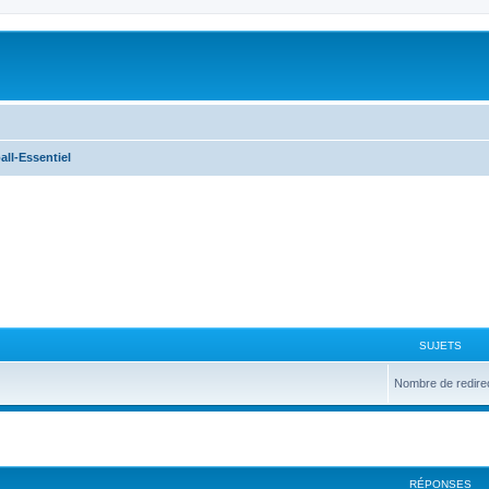
all-Essentiel
SUJETS
Nombre de redire
avancée
RÉPONSES