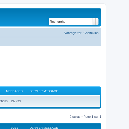
Rechercher
Recherche avancé
S’enregistrer
Connexion
MESSAGES
DERNIER MESSAGE
ctions : 197739
2 sujets • Page
1
sur
1
VUES
DERNIER MESSAGE