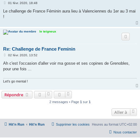
M
01 févr. 2020, 18:48
e
s
Le challenge de France Féminin aura lieu à Valenciennes du 1er au 3 mai
s
!
a
g
e
le teigneux
Re: Challenge de France Feminin
M
02 févr. 2020, 13:52
e
s
Ah c'est l'occasion d'aller voir ma gosse et ses copines de Grenobles,
s
pour une fois ...
a
g
e
Let's go mental !
Répondre
2 messages • Page
1
sur
1
Aller à
Hit'n Run
Hit'n Run
Supprimer les cookies
Heures au format
UTC+02:00
Nous contacter