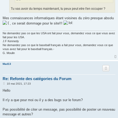
Tu vas avoir du temps maintenant, tu peux peut etre t'en occuper ?
Mes connaissances informatiques étant voisines du zéro presque absolu
, ce serait dommage pour le site!!!
Ne demandez pas ce que les USA ont fait pour vous, demandez vous ce que vous avez
fait pour les USA.
J.F Kennedy
Ne demandez pas ce que le baseball français a fait pour vous, demandez vous ce que
vous avez fait pour le baseball français.-
G. Moulin
Mad13
Re: Refonte des catégories du Forum
M
10 mai 2021, 17:23
e
s
Hello
s
a
g
Il n'y a que pour moi ou il y a des bugs sur le forum?
e
Pas possibilité de citer un message, pas possibilité de poster un nouveau
message et autres?