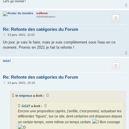
Let's go mental !
sulfurus
Administrateur
Re: Refonte des catégories du Forum
M
13 janv. 2021, 11:02
e
s
Un jour, je vais le faire, mais je suis complètement sous l'eau en ce
s
moment. Promis en 2021 je fait la refonte !
a
g
e
GG27
Re: Refonte des catégories du Forum
M
13 janv. 2021, 15:10
e
s
s
le teigneux
a écrit :
a
g
e
GG27
a écrit :
Encore une proposition (après, j'arrête, c'est promis): actualiser les
différentes "ligues", sur ce site, dont certaines ont disparues depuis
un certain temps, voire même un temps certain.
Bon courage