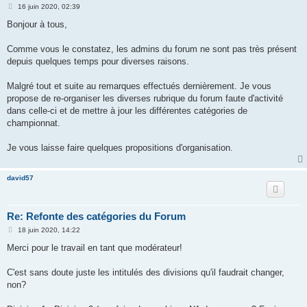
M
16 juin 2020, 02:39
e
s
Bonjour à tous,
s
a
g
Comme vous le constatez, les admins du forum ne sont pas très présent
e
depuis quelques temps pour diverses raisons.
Malgré tout et suite au remarques effectués dernièrement. Je vous
propose de re-organiser les diverses rubrique du forum faute d'activité
dans celle-ci et de mettre à jour les différentes catégories de
championnat.
Je vous laisse faire quelques propositions d'organisation.
david57
Re: Refonte des catégories du Forum
M
18 juin 2020, 14:22
e
s
Merci pour le travail en tant que modérateur!
s
a
g
C'est sans doute juste les intitulés des divisions qu'il faudrait changer,
e
non?