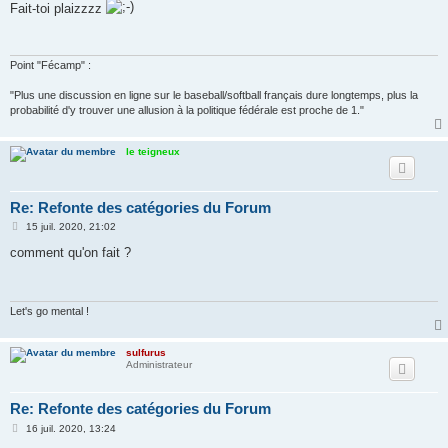
s
Fait-toi plaizzzz
s
a
g
e
Point "Fécamp" :
"Plus une discussion en ligne sur le baseball/softball français dure longtemps, plus la
probabilité d'y trouver une allusion à la politique fédérale est proche de 1."
le teigneux
Re: Refonte des catégories du Forum
M
15 juil. 2020, 21:02
e
s
comment qu'on fait ?
s
a
g
e
Let's go mental !
sulfurus
Administrateur
Re: Refonte des catégories du Forum
M
16 juil. 2020, 13:24
e