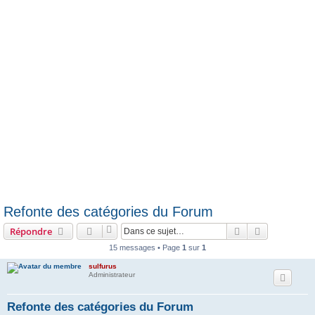
e
r
Refonte des catégories du Forum
Rechercher
Recherche 
Répondre
15 messages • Page
1
sur
1
sulfurus
Administrateur
Refonte des catégories du Forum