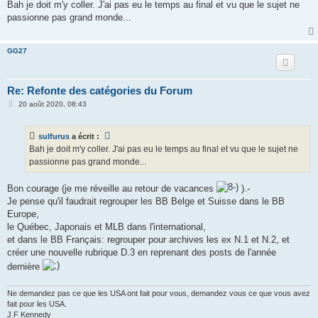
s
Bah je doit m'y coller. J'ai pas eu le temps au final et vu que le sujet ne
s
passionne pas grand monde...
a
g
e
GG27
Re: Refonte des catégories du Forum
M
20 août 2020, 08:43
e
s
s
sulfurus
a écrit :
a
g
Bah je doit m'y coller. J'ai pas eu le temps au final et vu que le sujet ne
e
passionne pas grand monde...
Bon courage (je me réveille au retour de vacances
).-
Je pense qu'il faudrait regrouper les BB Belge et Suisse dans le BB
Europe,
le Québec, Japonais et MLB dans l'international,
et dans le BB Français: regrouper pour archives les ex N.1 et N.2, et
créer une nouvelle rubrique D.3 en reprenant des posts de l'année
dernière
Ne demandez pas ce que les USA ont fait pour vous, demandez vous ce que vous avez
fait pour les USA.
J.F Kennedy