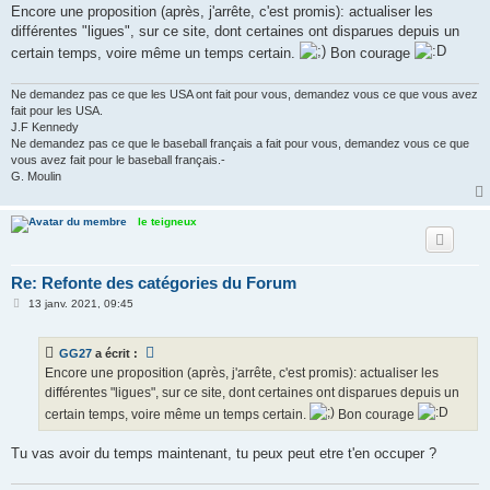
s
Encore une proposition (après, j'arrête, c'est promis): actualiser les
s
différentes "ligues", sur ce site, dont certaines ont disparues depuis un
a
g
certain temps, voire même un temps certain.
Bon courage
e
Ne demandez pas ce que les USA ont fait pour vous, demandez vous ce que vous avez
fait pour les USA.
J.F Kennedy
Ne demandez pas ce que le baseball français a fait pour vous, demandez vous ce que
vous avez fait pour le baseball français.-
G. Moulin
le teigneux
Re: Refonte des catégories du Forum
M
13 janv. 2021, 09:45
e
s
s
GG27
a écrit :
a
g
Encore une proposition (après, j'arrête, c'est promis): actualiser les
e
différentes "ligues", sur ce site, dont certaines ont disparues depuis un
certain temps, voire même un temps certain.
Bon courage
Tu vas avoir du temps maintenant, tu peux peut etre t'en occuper ?