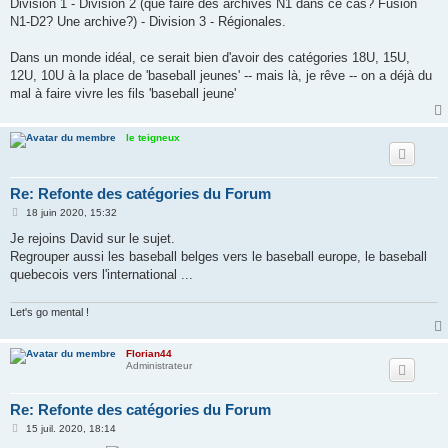
Division 1 - Division 2 (que faire des archives N1 dans ce cas? Fusion
N1-D2? Une archive?) - Division 3 - Régionales.
Dans un monde idéal, ce serait bien d'avoir des catégories 18U, 15U,
12U, 10U à la place de 'baseball jeunes' -- mais là, je rêve -- on a déjà du
mal à faire vivre les fils 'baseball jeune'
le teigneux
Re: Refonte des catégories du Forum
M
18 juin 2020, 15:32
e
s
Je rejoins David sur le sujet.
s
Regrouper aussi les baseball belges vers le baseball europe, le baseball
a
g
quebecois vers l'international ...
e
Let's go mental !
Florian44
Administrateur
Re: Refonte des catégories du Forum
M
15 juil. 2020, 18:14
e