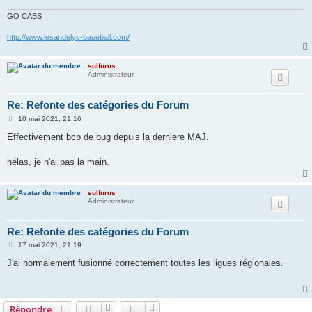
GO CABS !
http://www.lesandelys-baseball.com/
sulfurus
Administrateur
Re: Refonte des catégories du Forum
M
10 mai 2021, 21:16
e
s
Effectivement bcp de bug depuis la derniere MAJ.
s
a
g
hélas, je n'ai pas la main.
e
sulfurus
Administrateur
Re: Refonte des catégories du Forum
M
17 mai 2021, 21:19
e
s
J'ai normalement fusionné correctement toutes les ligues régionales.
s
a
g
e
Répondre