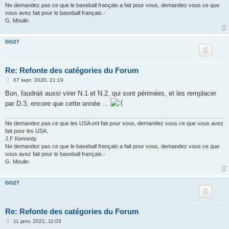
Ne demandez pas ce que le baseball français a fait pour vous, demandez vous ce que
vous avez fait pour le baseball français.-
G. Moulin
GG27
Re: Refonte des catégories du Forum
M
07 sept. 2020, 21:19
e
s
Bon, faudrait aussi virer N.1 et N.2, qui sont périmées, et les remplacer
s
par D.3, encore que cette année ...
a
g
e
Ne demandez pas ce que les USA ont fait pour vous, demandez vous ce que vous avez
fait pour les USA.
J.F Kennedy
Ne demandez pas ce que le baseball français a fait pour vous, demandez vous ce que
vous avez fait pour le baseball français.-
G. Moulin
GG27
Re: Refonte des catégories du Forum
M
11 janv. 2021, 11:03
e