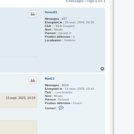
8 messages • Page
1
sur
1
Gemo53
Messages :
427
Enregistré le :
26 sept. 2009, 09:28
Club : :
MLB Cougars
Nom :
Moulin
Prenom :
Gérard Jr
Position défensive :
4
Localisation :
Yvelines
H
a
u
Mad13
t
Messages :
3016
Enregistré le :
14 sept. 2009, 19:44
Club : :
Les Andelys
Nom :
Moulin
13 sept. 2023, 10:19
Prenom :
Richard
Position défensive :
Coach
C
Contact :
o
n
t
a
c
t
e