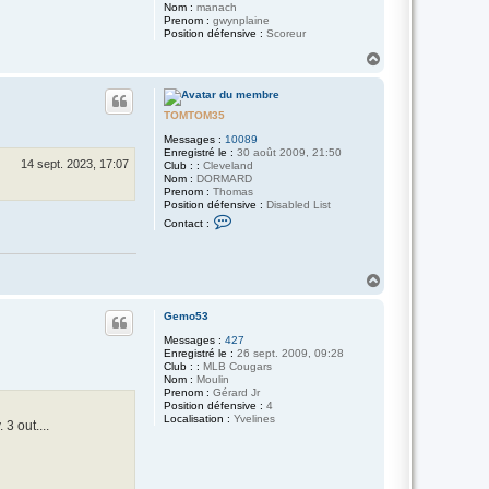
Nom :
manach
Prenom :
gwynplaine
Position défensive :
Scoreur
H
a
u
t
TOMTOM35
Messages :
10089
Enregistré le :
30 août 2009, 21:50
14 sept. 2023, 17:07
Club : :
Cleveland
Nom :
DORMARD
Prenom :
Thomas
Position défensive :
Disabled List
C
Contact :
o
n
t
a
H
c
a
t
e
u
Gemo53
r
t
T
Messages :
427
O
Enregistré le :
26 sept. 2009, 09:28
M
Club : :
MLB Cougars
T
Nom :
Moulin
O
Prenom :
Gérard Jr
M
Position défensive :
4
3
Localisation :
Yvelines
 out....
5