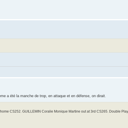
6ème a été la manche de trop, en attaque et en défense, on dirait.
t home CS252. GUILLEMIN Coralie Monique Martine out at 3rd CS265. Double Play. 3