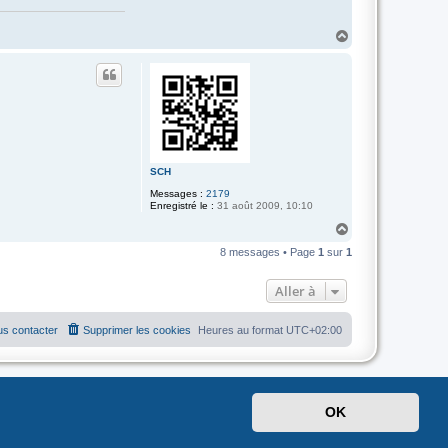
5
H
a
u
t
SCH
Messages :
2179
Enregistré le :
31 août 2009, 10:10
H
a
8 messages • Page
1
sur
1
u
t
Aller à
s contacter
Supprimer les cookies
Heures au format
UTC+02:00
OK