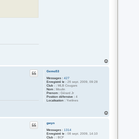
r
M
a
d
1
3
H
a
u
Gemo53
t
Messages :
427
Enregistré le :
26 sept. 2009, 09:28
Club : :
MLB Cougars
Nom :
Moulin
Prenom :
Gérard Jr
Position défensive :
4
Localisation :
Yvelines
H
a
u
gwyn
t
Messages :
1314
Enregistré le :
08 sept. 2009, 14:10
Club : :
BCF