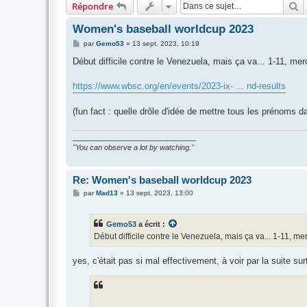
R
Répondre
Women's baseball worldcup 2023
M
par
Gemo53
»
13 sept. 2023, 10:19
e
s
Début difficile contre le Venezuela, mais ça va... 1-11, mercy
s
a
g
https://www.wbsc.org/en/events/2023-ix- ... nd-results
e
(fun fact : quelle drôle d'idée de mettre tous les prénoms da
______________________________
"You can observe a lot by watching."
Re: Women's baseball worldcup 2023
M
par
Mad13
»
13 sept. 2023, 13:00
e
s
s
Gemo53
a écrit :
a
g
Début difficile contre le Venezuela, mais ça va... 1-11, merc
e
yes, c'était pas si mal effectivement, à voir par la suite sur