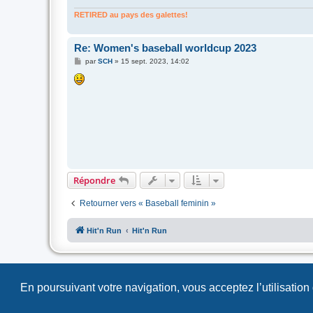
RETIRED au pays des galettes!
Re: Women's baseball worldcup 2023
M
par
SCH
»
15 sept. 2023, 14:02
e
s
s
a
g
e
Répondre
Retourner vers « Baseball feminin »
Hit'n Run
Hit'n Run
En poursuivant votre navigation, vous acceptez l’utilisation