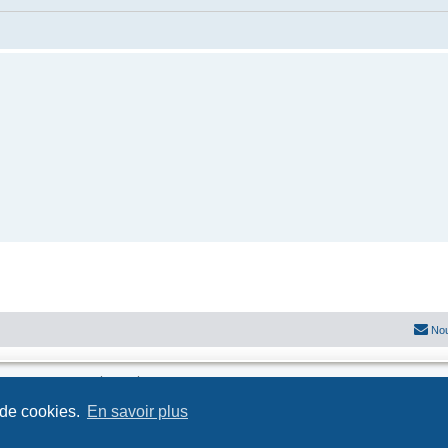
Nou
Développé par
phpBB
® Forum Software © phpBB Limited
Traduit par
phpBB-fr.com
 de cookies.
En savoir plus
Confidentialité
|
Conditions