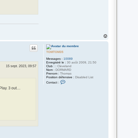
H
a
u
t
TOMTOM35
Messages :
10089
Enregistré le :
30 août 2009, 21:50
15 sept. 2023, 09:57
Club : :
Cleveland
Nom :
DORMARD
Prenom :
Thomas
Position défensive :
Disabled List
C
Contact :
o
y. 3 out....
n
t
a
c
t
e
r
T
O
M
T
O
M
3