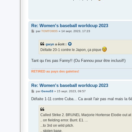
s
a
g
e
Re: Women's baseball worldcup 2023
M
par
TOMTOM35
»
14 sept. 2023, 17:23
e
s
s
gwyn
a écrit :
a
g
Défaite 20-1 contre le Japon, ça pique
e
Tant qu t'es pas Fanny!! (Ou Fannou pour être inclusif!)
RETIRED au pays des galettes!
Re: Women's baseball worldcup 2023
M
par
Gemo53
»
15 sept. 2023, 09:57
e
s
Défaite 1-11 contre Cuba... Ca avait l'air pas mal mais la 
s
a
g
e
Called Strike 2. BRUNEL Marjorie Hortense Elodie out a
.. on fielding error. Bunt. E1. ...
...to 3rd on wild pitch.
.. stolen base.