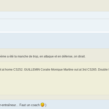
 6ème a été la manche de trop, en attaque et en défense, on dirait.
t at home CS252. GUILLEMIN Coralie Monique Martine out at 3rd CS265. Double Pla
r-entraîneur... Faut un coach
)