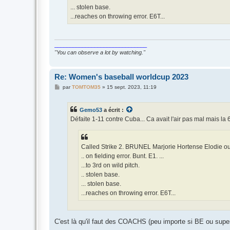
... stolen base.
...reaches on throwing error. E6T...
______________________________
"You can observe a lot by watching."
Re: Women's baseball worldcup 2023
M
par
TOMTOM35
»
15 sept. 2023, 11:19
e
s
s
Gemo53
a écrit :
a
g
Défaite 1-11 contre Cuba... Ca avait l'air pas mal mais la
e
Called Strike 2. BRUNEL Marjorie Hortense Elodie ou
.. on fielding error. Bunt. E1. ...
...to 3rd on wild pitch.
.. stolen base.
... stolen base.
...reaches on throwing error. E6T...
C'est là qu'il faut des COACHS (peu importe si BE ou supe