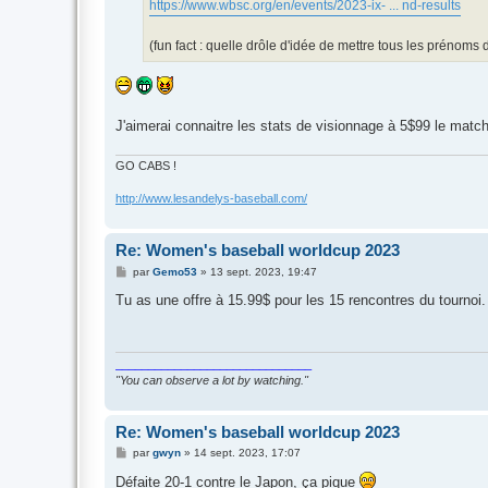
https://www.wbsc.org/en/events/2023-ix- ... nd-results
(fun fact : quelle drôle d'idée de mettre tous les prénoms 
J'aimerai connaitre les stats de visionnage à 5$99 le matc
GO CABS !
http://www.lesandelys-baseball.com/
Re: Women's baseball worldcup 2023
M
par
Gemo53
»
13 sept. 2023, 19:47
e
s
Tu as une offre à 15.99$ pour les 15 rencontres du tournoi. 
s
a
g
e
______________________________
"You can observe a lot by watching."
Re: Women's baseball worldcup 2023
M
par
gwyn
»
14 sept. 2023, 17:07
e
s
Défaite 20-1 contre le Japon, ça pique