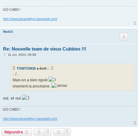
GO CABS !
http://www.lesandelys-baseball.com/
Mad13
Re: Nouvelle team de vieux Cubbies !!!
M
11 oct. 2023, 09:58
e
s
s
TOMTOM35
a écrit :
a
g
.../...
e
Mais on a bien rigolé
vivement la prochaine.
oui, et oui
GO CABS !
http://www.lesandelys-baseball.com/
Répondre