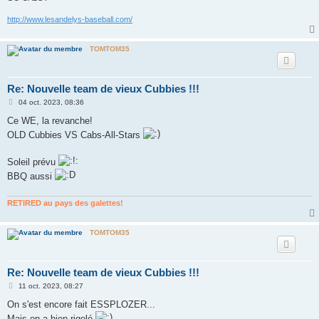
http://www.lesandelys-baseball.com/
TOMTOM35
Re: Nouvelle team de vieux Cubbies !!!
M
04 oct. 2023, 08:36
e
s
Ce WE, la revanche!
s
OLD Cubbies VS Cabs-All-Stars
a
g
e
Soleil prévu
BBQ aussi
RETIRED au pays des galettes!
TOMTOM35
Re: Nouvelle team de vieux Cubbies !!!
M
11 oct. 2023, 08:27
e
s
On s'est encore fait ESSPLOZER...
s
Mais on a bien rigolé