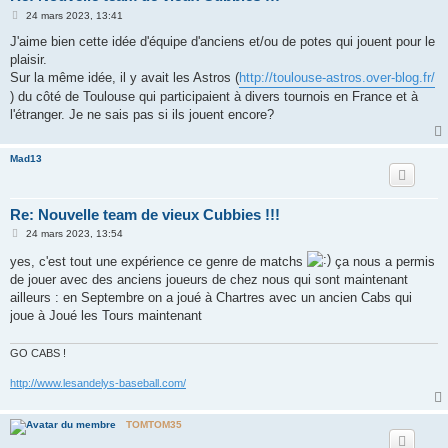
M
24 mars 2023, 13:41
e
s
J'aime bien cette idée d'équipe d'anciens et/ou de potes qui jouent pour le
s
plaisir.
a
g
Sur la même idée, il y avait les Astros (
http://toulouse-astros.over-blog.fr/
e
) du côté de Toulouse qui participaient à divers tournois en France et à
l'étranger. Je ne sais pas si ils jouent encore?
Mad13
Re: Nouvelle team de vieux Cubbies !!!
M
24 mars 2023, 13:54
e
s
yes, c'est tout une expérience ce genre de matchs
ça nous a permis
s
de jouer avec des anciens joueurs de chez nous qui sont maintenant
a
g
ailleurs : en Septembre on a joué à Chartres avec un ancien Cabs qui
e
joue à Joué les Tours maintenant
GO CABS !
http://www.lesandelys-baseball.com/
TOMTOM35