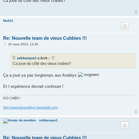
Ca joue du côté des vieux crabes?
s
a
g
e
Mad13
Re: Nouvelle team de vieux Cubbies !!!
M
24 mars 2023, 13:30
e
s
s
sebbasque1
a écrit :
a
g
Ca joue du côté des vieux crabes?
e
Ça a joué ya pas longtemps aux Andelys
Et l expérience devrait continuer !
GO CABS !
http://www.lesandelys-baseball.com/
sebbasque1
Re: Nouvelle team de vieux Cubbies !!!