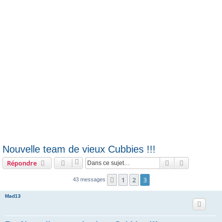
e
r
Nouvelle team de vieux Cubbies !!!
Rechercher
Recherche 
Répondre
1
2
3
Précédente
43 messages
Mad13