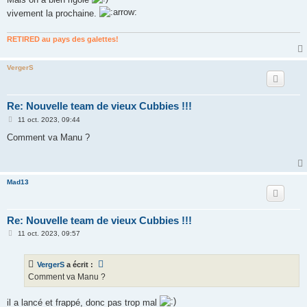
a
g
vivement la prochaine.
e
RETIRED au pays des galettes!
VergerS
Re: Nouvelle team de vieux Cubbies !!!
M
11 oct. 2023, 09:44
e
s
Comment va Manu ?
s
a
g
e
Mad13
Re: Nouvelle team de vieux Cubbies !!!
M
11 oct. 2023, 09:57
e
s
s
VergerS
a écrit :
a
g
Comment va Manu ?
e
il a lancé et frappé, donc pas trop mal