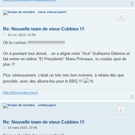
vieux chacal pourri
Re: Nouvelle team de vieux Cubbies !!!
M
12 oct. 2022, 10:56
e
s
Oh le cochon !!!!!!!!!!!!!!!!!!!!!!!!!!!!!!!
s
a
g
On a pourtant tout donné... on a aligné notre "Ace" Guillaume Delerive et
e
fait entrer en relève "El Presidente" Manu Préveaux, tu voulais quoi de
plus ?!
Plus sérieusement, c'était un très très bon moment, à refaire dès que
possible, avec des allume-feu pour le BBQ !!!
)
Http://frenchcubs.free.fr
sebbasque1
Re: Nouvelle team de vieux Cubbies !!!
M
24 mars 2023, 10:38
e
s