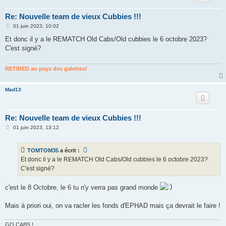
Re: Nouvelle team de vieux Cubbies !!!
M
01 juin 2023, 10:02
e
s
Et donc il y a le REMATCH Old Cabs/Old cubbies le 6 octobre 2023?
s
C'est signé?
a
g
e
RETIRED au pays des galettes!
Mad13
Re: Nouvelle team de vieux Cubbies !!!
M
01 juin 2023, 13:12
e
s
s
TOMTOM35
a écrit :
a
g
Et donc il y a le REMATCH Old Cabs/Old cubbies le 6 octobre 2023?
e
C'est signé?
c'est le 8 Octobre, le 6 tu n'y verra pas grand monde
Mais à priori oui, on va racler les fonds d'EPHAD mais ça devrait le faire !
GO CABS !