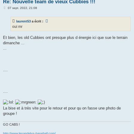
Re: Nouvelle team de vieux Cubbies !!!
M
07 sept. 2022, 21:08
e
s
s
laurent53
a écrit :
a
g
oui mr
e
Et bien, les old Cubbies ont presque plus d énergie ici que sue le terrain
dimanche ...
...
....
....
La bise et à très vite pour le retour et pour qu on fasse une photo de
groupe !
GO CABS !
http://www.lesandelys-baseball.com/